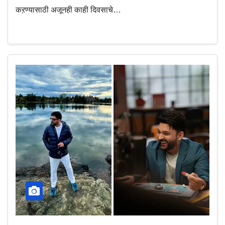
कऱण्यासाठी अजूनही काही दिवसाचे…