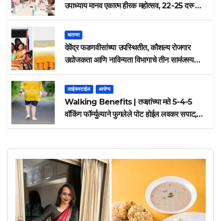
उपाध्याय मानव एकात्म हीरक महोत्सव, 22-25 दरम्यान
होणार साजरा
बातम्या
देवेंद्र फडणवीसांच्या उपस्थितीत, कौशल्य रोजगार
उद्योजकता आणि नाविन्यता विभागाचे तीन सामंजस्य
करार
लाईफस्टाईल
आरोग्य
Walking Benefits | तज्ज्ञांच्या मते 5-4-5
वॉकिंग फॉर्म्युल्याने फुगलेले पोट होईल लवकर सपाट,
मिळतील फायदे