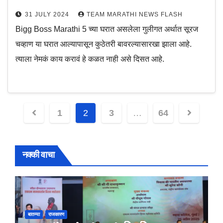
31 JULY 2024
TEAM MARATHI NEWS FLASH
Bigg Boss Marathi 5 च्या घरात असलेला गुलीगत अर्थात सूरज
चव्हाण या घरात आल्यापासून कुठेतरी बावरल्यासारखा झाला आहे.
त्याला नेमकं काय करावं हे कळत नाही असे दिसत आहे.
Posts
1
2
3
…
64
navigation
नक्की वाचा
बातम्या
राजकारण