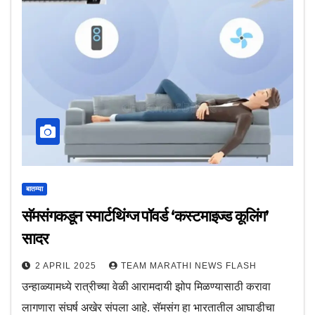
बातम्या
सॅमसंगकडून स्‍मार्टथिंग्‍ज पॉवर्ड ‘कस्‍टमाइज्‍ड कूलिंग’
सादर
2 APRIL 2025
TEAM MARATHI NEWS FLASH
उन्‍हाळ्यामध्‍ये रात्रीच्‍या वेळी आरामदायी झोप मिळण्‍यासाठी करावा
लागणारा संघर्ष अखेर संपला आहे. सॅमसंग हा भारतातील आघाडीचा