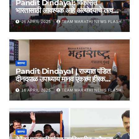
Pandit Dindayal: विकसित
भारतासाठी आवश्यक आहे अंत्योदयाचे तत्वज्ञान
– राज्यपाल सी. पी. राधाकृष्णन
26 APRIL 2025
TEAM MARATHI NEWS FLASH
बातम्या
Pandit Dindayal | राज्यात पंडित
दीनदयाळ उपाध्याय मानव एकात्म हीरक
महोत्सव, 22-25 दरम्यान होणार साजरा
16 APRIL 2025
TEAM MARATHI NEWS FLASH
बातम्या