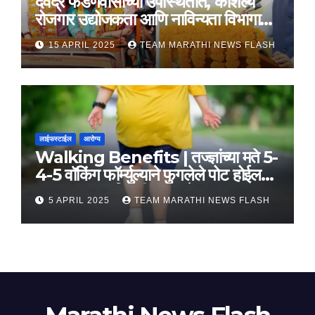
देवेंद्र फडणवीसांच्या उपस्थितीत, कौशल्य
रोजगार उद्योजकता आणि नाविन्यता विभागाचे
तीन सामंजस्य करार
15 APRIL 2025
TEAM MARATHI NEWS FLASH
लाईफस्टाईल
आरोग्य
Walking Benefits | तज्ज्ञांच्या मते 5-
4-5 वॉकिंग फॉर्म्युल्याने फुगलेले पोट होईल
लवकर सपाट, मिळतील फायदे
5 APRIL 2025
TEAM MARATHI NEWS FLASH