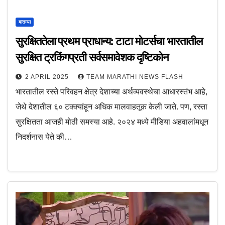
बातम्या
सुरक्षिततेला प्रथम प्राधान्‍य: टाटा मोटर्सचा भारतातील
सुरक्षित ट्रकिंगप्रती सर्वसमावेशक दृष्टिकोन
2 APRIL 2025
TEAM MARATHI NEWS FLASH
भारतातील रस्‍ते परिवहन क्षेत्र देशाच्‍या अर्थव्‍यवस्‍थेचा आधारस्‍तंभ आहे,
जेथे देशातील ६० टक्‍क्‍यांहून अधिक मालवाहतूक केली जाते. पण, रस्‍ता
सुरक्षितता आजही मोठी समस्‍या आहे. २०२४ मध्‍ये मीडिया अहवालांमधून
निदर्शनास येते की…