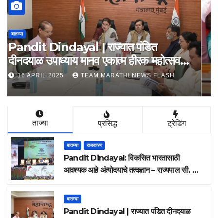
बातम्या
देवेंद्र फडणवीसांच्या उपस्थितीत, कौशल्य रोजगार
उद्योजकता आणि नाविन्यता विभागाचे तीन
सामंजस्य करार
15 APRIL 2025
TEAM MARATHI NEWS FLASH
ताज्या
प्रसिद्ध
ट्रेडिंग
बातम्या
राजकारण
Pandit Dindayal: विकसित भारतासाठी
आवश्यक आहे अंत्योदयाचे तत्वज्ञान – राज्यपाल सी. पी.
राधाकृष्णन
बातम्या
Pandit Dindayal | राज्यात पंडित दीनदयाळ