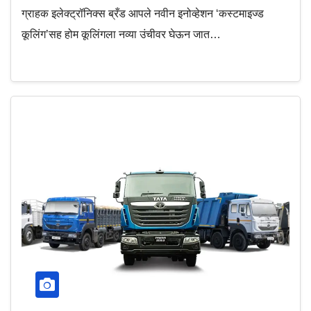
ग्राहक इलेक्‍ट्रॉनिक्‍स ब्रँड आपले नवीन इनोव्‍हेशन ‘कस्‍टमाइज्‍ड
कूलिंग’सह होम कूलिंगला नव्‍या उंचीवर घेऊन जात…