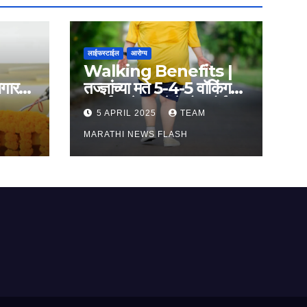
लाईफस्टाईल
आरोग्य
Walking Benefits |
गार
तज्ज्ञांच्या मते 5-4-5 वॉकिंग
ता
फॉर्म्युल्याने फुगलेले पोट होईल
5 APRIL 2025
TEAM
करार
लवकर सपाट, मिळतील फायदे
MARATHI NEWS FLASH