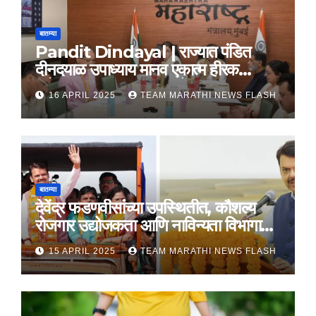
बातम्या
Pandit Dindayal | राज्यात पंडित
दीनदयाळ उपाध्याय मानव एकात्म हीरक
महोत्सव, 22-25 दरम्यान होणार साजरा
16 APRIL 2025
TEAM MARATHI NEWS FLASH
बातम्या
देवेंद्र फडणवीसांच्या उपस्थितीत, कौशल्य
रोजगार उद्योजकता आणि नाविन्यता विभागाचे
तीन सामंजस्य करार
15 APRIL 2025
TEAM MARATHI NEWS FLASH