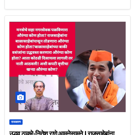
राजकारण
उद्धव ठाकरे-नितेश राणे आमनेसामने | राजसाहेबांना