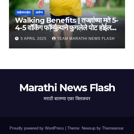
लाईफस्टाईल
आरोग्य
Walking Benefits | तज्ज्ञांच्या मते 5-
4-5 वॉकिंग फॉर्म्युल्याने फुगलेले पोट होईल
लवकर सपाट, मिळतील फायदे
5 APRIL 2025
TEAM MARATHI NEWS FLASH
Marathi News Flash
मराठी बातम्या एका क्लिकवर
Proudly powered by WordPress
|
Theme: Newsup by
Themeansar
.