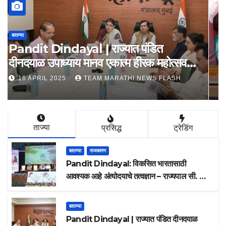
बातम्या
देवेंद्र फडणवीसांच्या उपस्थितीत, कौशल्य रोजगार
उद्योजकता आणि नाविन्यता विभागाचे तीन
सामंजस्य करार
15 APRIL 2025
TEAM MARATHI NEWS FLASH
ताज्या
प्रसिद्ध
ट्रेडिंग
बातम्या
राजकारण
Pandit Dindayal: विकसित भारतासाठी
आवश्यक आहे अंत्योदयाचे तत्वज्ञान – राज्यपाल सी. पी.
राधाकृष्णन
बातम्या
Pandit Dindayal | राज्यात पंडित दीनदयाळ