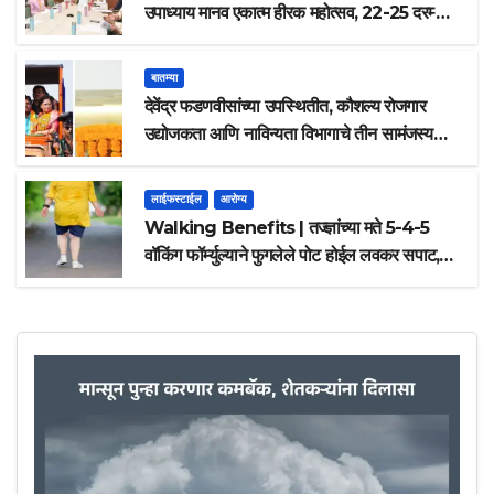
उपाध्याय मानव एकात्म हीरक महोत्सव, 22-25 दरम्यान
होणार साजरा
बातम्या
देवेंद्र फडणवीसांच्या उपस्थितीत, कौशल्य रोजगार
उद्योजकता आणि नाविन्यता विभागाचे तीन सामंजस्य
करार
लाईफस्टाईल
आरोग्य
Walking Benefits | तज्ज्ञांच्या मते 5-4-5
वॉकिंग फॉर्म्युल्याने फुगलेले पोट होईल लवकर सपाट,
मिळतील फायदे