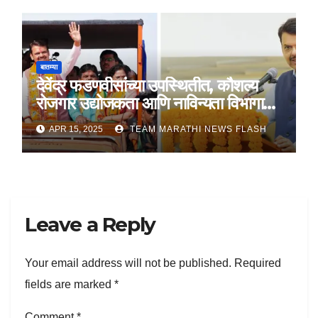
बातम्या
देवेंद्र फडणवीसांच्या उपस्थितीत, कौशल्य
रोजगार उद्योजकता आणि नाविन्यता विभागाचे
तीन सामंजस्य करार
APR 15, 2025
TEAM MARATHI NEWS FLASH
Leave a Reply
Your email address will not be published.
Required
fields are marked
*
Comment
*