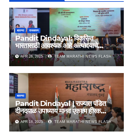
बातम्या
राजकारण
Pandit Dindayal: विकसित
भारतासाठी आवश्यक आहे अंत्योदयाचे
तत्वज्ञान – राज्यपाल सी. पी. राधाकृष्णन
APR 26, 2025
TEAM MARATHI NEWS FLASH
बातम्या
Pandit Dindayal | राज्यात पंडित
दीनदयाळ उपाध्याय मानव एकात्म हीरक
महोत्सव, 22-25 दरम्यान होणार साजरा
APR 16, 2025
TEAM MARATHI NEWS FLASH