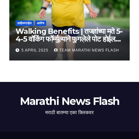
लाईफस्टाईल
आरोग्य
Walking Benefits | तज्ज्ञांच्या मते 5-
4-5 वॉकिंग फॉर्म्युल्याने फुगलेले पोट होईल
लवकर सपाट, मिळतील फायदे
5 APRIL 2025
TEAM MARATHI NEWS FLASH
Marathi News Flash
मराठी बातम्या एका क्लिकवर