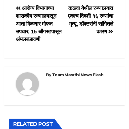
Post
आरोग्य विभागाच्या
कळवा येथील रुग्णालयात
शासकीय रुग्णालयातून
एकाच दिवशी १६ रुग्णांचा
navigation
आता मिळणार मोफत
मृत्यू, डॉक्टरांनी सांगितले
उपचार, 15 ऑगस्टपासून
कारण
अंमलबजावणी
By
Team Marathi News Flash
RELATED POST