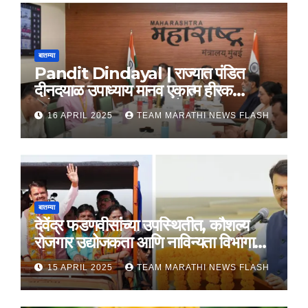
बातम्या
Pandit Dindayal | राज्यात पंडित
दीनदयाळ उपाध्याय मानव एकात्म हीरक
महोत्सव, 22-25 दरम्यान होणार साजरा
16 APRIL 2025
TEAM MARATHI NEWS FLASH
बातम्या
देवेंद्र फडणवीसांच्या उपस्थितीत, कौशल्य
रोजगार उद्योजकता आणि नाविन्यता विभागाचे
तीन सामंजस्य करार
15 APRIL 2025
TEAM MARATHI NEWS FLASH