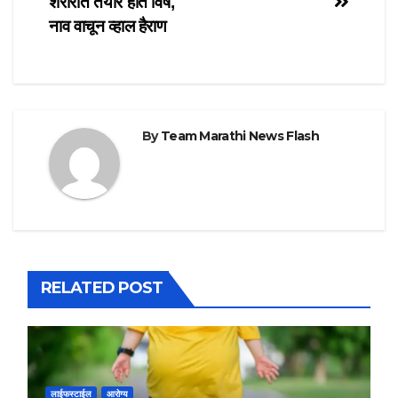
शरीरात तयार होते विष,
नाव वाचून व्हाल हैराण
By
Team Marathi News Flash
RELATED POST
लाईफस्टाईल
आरोग्य