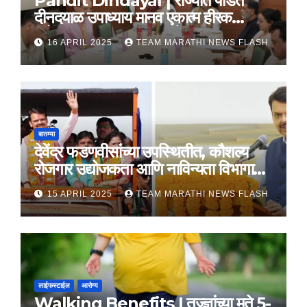
Pandit Dindayal | राज्यात पंडित
दीनदयाळ उपाध्याय मानव एकात्म हीरक
महोत्सव, 22-25 दरम्यान होणार साजरा
16 APRIL 2025
TEAM MARATHI NEWS FLASH
बातम्या
देवेंद्र फडणवीसांच्या उपस्थितीत, कौशल्य
रोजगार उद्योजकता आणि नाविन्यता विभागाचे
तीन सामंजस्य करार
15 APRIL 2025
TEAM MARATHI NEWS FLASH
लाईफस्टाईल
आरोग्य
Walking Benefits | तज्ज्ञांच्या मते 5-