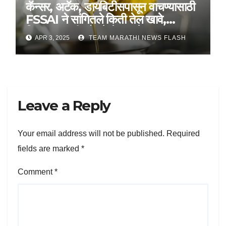
कॅन्सर, अटॅक, डायबिटीसपासून वाचण्यासाठी
FSSAI ने सांगितले किती तेल खावे,
शिजवण्यासाठी कोणते तेल आहे उत्तम?
APR 3, 2025
TEAM MARATHI NEWS FLASH
Leave a Reply
Your email address will not be published.
Required
fields are marked
*
Comment
*