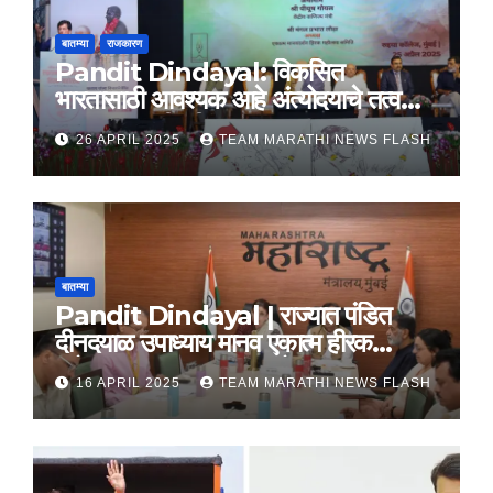
बातम्या
राजकारण
Pandit Dindayal: विकसित
भारतासाठी आवश्यक आहे अंत्योदयाचे तत्वज्ञान
– राज्यपाल सी. पी. राधाकृष्णन
26 APRIL 2025
TEAM MARATHI NEWS FLASH
बातम्या
Pandit Dindayal | राज्यात पंडित
दीनदयाळ उपाध्याय मानव एकात्म हीरक
महोत्सव, 22-25 दरम्यान होणार साजरा
16 APRIL 2025
TEAM MARATHI NEWS FLASH