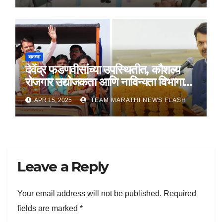
बातम्या
देवेंद्र फडणवीसांच्या उपस्थितीत, कौशल्य
रोजगार उद्योजकता आणि नाविन्यता विभागाचे
तीन सामंजस्य करार
APR 15, 2025
TEAM MARATHI NEWS FLASH
Leave a Reply
Your email address will not be published.
Required
fields are marked
*