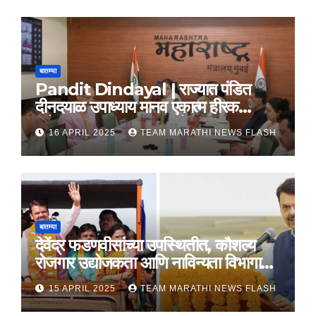
बातम्या
Pandit Dindayal | राज्यात पंडित
दीनदयाळ उपाध्याय मानव एकात्म हीरक
महोत्सव, 22-25 दरम्यान होणार साजरा
16 APRIL 2025
TEAM MARATHI NEWS FLASH
बातम्या
देवेंद्र फडणवीसांच्या उपस्थितीत, कौशल्य
रोजगार उद्योजकता आणि नाविन्यता विभागाचे
तीन सामंजस्य करार
15 APRIL 2025
TEAM MARATHI NEWS FLASH