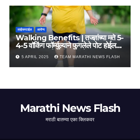
लाईफस्टाईल
आरोग्य
Walking Benefits | तज्ज्ञांच्या मते 5-
4-5 वॉकिंग फॉर्म्युल्याने फुगलेले पोट होईल
लवकर सपाट, मिळतील फायदे
5 APRIL 2025
TEAM MARATHI NEWS FLASH
Marathi News Flash
मराठी बातम्या एका क्लिकवर