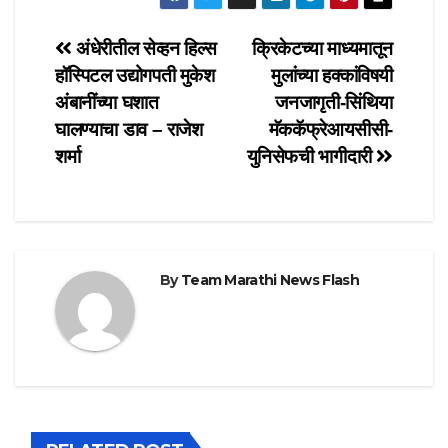
Post
अंधेरीतील सेव्हन हिल्स
क्रिकेटच्या माध्यमातून
हॉस्पिटल उद्योगपती मुकेश
मुलांच्या हक्कांविषयी
navigation
अंबानींच्या घशात
जनजागृती-सिंथिया
घालण्याचा डाव – राजेश
मॅककॅफ्रेआयसीसी-
शर्मा
युनिसेफची भागीदारी
By
Team Marathi News Flash