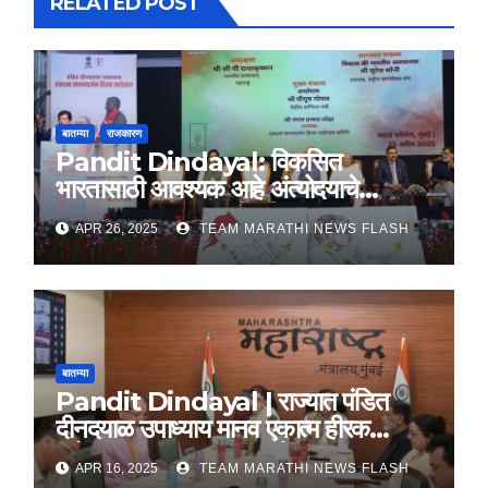
RELATED POST
बातम्या
राजकारण
Pandit Dindayal: विकसित
भारतासाठी आवश्यक आहे अंत्योदयाचे
तत्वज्ञान – राज्यपाल सी. पी. राधाकृष्णन
APR 26, 2025
TEAM MARATHI NEWS FLASH
बातम्या
Pandit Dindayal | राज्यात पंडित
दीनदयाळ उपाध्याय मानव एकात्म हीरक
महोत्सव, 22-25 दरम्यान होणार साजरा
APR 16, 2025
TEAM MARATHI NEWS FLASH