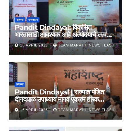
बातम्या
राजकारण
Pandit Dindayal: विकसित
भारतासाठी आवश्यक आहे अंत्योदयाचे तत्वज्ञान
– राज्यपाल सी. पी. राधाकृष्णन
26 APRIL 2025
TEAM MARATHI NEWS FLASH
बातम्या
Pandit Dindayal | राज्यात पंडित
दीनदयाळ उपाध्याय मानव एकात्म हीरक
महोत्सव, 22-25 दरम्यान होणार साजरा
16 APRIL 2025
TEAM MARATHI NEWS FLASH