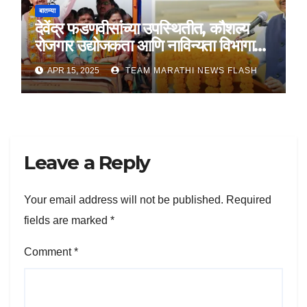
बातम्या
देवेंद्र फडणवीसांच्या उपस्थितीत, कौशल्य
रोजगार उद्योजकता आणि नाविन्यता विभागाचे
तीन सामंजस्य करार
APR 15, 2025
TEAM MARATHI NEWS FLASH
Leave a Reply
Your email address will not be published.
Required
fields are marked
*
Comment
*