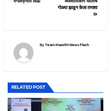
मंगलप्रभात लोढा
व्यवसायिकाने घरातच
गोळ्या झाडून केला तमाशा
By
Team Marathi News Flash
RELATED POST