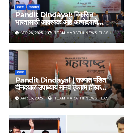
बातम्या
राजकारण
Pandit Dindayal: विकसित
भारतासाठी आवश्यक आहे अंत्योदयाचे
तत्वज्ञान – राज्यपाल सी. पी. राधाकृष्णन
APR 26, 2025
TEAM MARATHI NEWS FLASH
बातम्या
Pandit Dindayal | राज्यात पंडित
दीनदयाळ उपाध्याय मानव एकात्म हीरक
महोत्सव, 22-25 दरम्यान होणार साजरा
APR 16, 2025
TEAM MARATHI NEWS FLASH