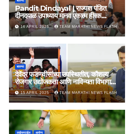
बातम्या
Pandit Dindayal | राज्यात पंडित
दीनदयाळ उपाध्याय मानव एकात्म हीरक
महोत्सव, 22-25 दरम्यान होणार साजरा
16 APRIL 2025
TEAM MARATHI NEWS FLASH
बातम्या
देवेंद्र फडणवीसांच्या उपस्थितीत, कौशल्य
रोजगार उद्योजकता आणि नाविन्यता विभागाचे
तीन सामंजस्य करार
15 APRIL 2025
TEAM MARATHI NEWS FLASH
लाईफस्टाईल
आरोग्य