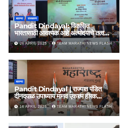
बातम्या
राजकारण
Pandit Dindayal: विकसित
भारतासाठी आवश्यक आहे अंत्योदयाचे तत्वज्ञान
– राज्यपाल सी. पी. राधाकृष्णन
26 APRIL 2025
TEAM MARATHI NEWS FLASH
बातम्या
Pandit Dindayal | राज्यात पंडित
दीनदयाळ उपाध्याय मानव एकात्म हीरक
महोत्सव, 22-25 दरम्यान होणार साजरा
16 APRIL 2025
TEAM MARATHI NEWS FLASH