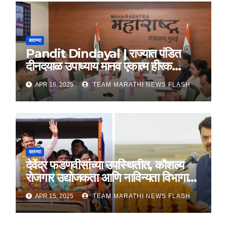
बातम्या
Pandit Dindayal | राज्यात पंडित
दीनदयाळ उपाध्याय मानव एकात्म हीरक
महोत्सव, 22-25 दरम्यान होणार साजरा
APR 16, 2025
TEAM MARATHI NEWS FLASH
बातम्या
देवेंद्र फडणवीसांच्या उपस्थितीत, कौशल्य
रोजगार उद्योजकता आणि नाविन्यता विभागाचे
तीन सामंजस्य करार
APR 15, 2025
TEAM MARATHI NEWS FLASH