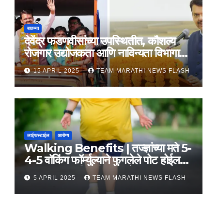
बातम्या
देवेंद्र फडणवीसांच्या उपस्थितीत, कौशल्य
रोजगार उद्योजकता आणि नाविन्यता विभागाचे
तीन सामंजस्य करार
15 APRIL 2025
TEAM MARATHI NEWS FLASH
लाईफस्टाईल
आरोग्य
Walking Benefits | तज्ज्ञांच्या मते 5-
4-5 वॉकिंग फॉर्म्युल्याने फुगलेले पोट होईल
लवकर सपाट, मिळतील फायदे
5 APRIL 2025
TEAM MARATHI NEWS FLASH