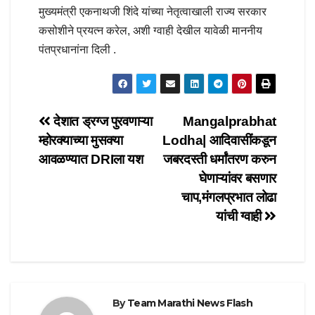
मुख्यमंत्री एकनाथजी शिंदे यांच्या नेतृत्वाखाली राज्य सरकार
कसोशीने प्रयत्न करेल, अशी ग्वाही देखील यावेळी माननीय
पंतप्रधानांना दिली .
Post
देशात ड्रग्ज पुरवणाऱ्या
Mangalprabhat
म्होरक्याच्या मुसक्या
Lodha| आदिवासींकडून
navigation
आवळण्यात DRIला यश
जबरदस्ती धर्मांतरण करुन
घेणाऱ्यांवर बसणार
चाप,मंगलप्रभात लोढा
यांची ग्वाही
By
Team Marathi News Flash