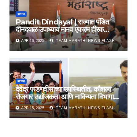
बातम्या
Pandit Dindayal | राज्यात पंडित
दीनदयाळ उपाध्याय मानव एकात्म हीरक
महोत्सव, 22-25 दरम्यान होणार साजरा
APR 16, 2025
TEAM MARATHI NEWS FLASH
बातम्या
देवेंद्र फडणवीसांच्या उपस्थितीत, कौशल्य
रोजगार उद्योजकता आणि नाविन्यता विभागाचे
तीन सामंजस्य करार
APR 15, 2025
TEAM MARATHI NEWS FLASH