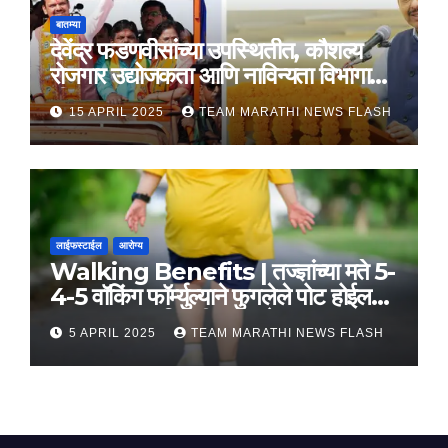
बातम्या
देवेंद्र फडणवीसांच्या उपस्थितीत, कौशल्य
रोजगार उद्योजकता आणि नाविन्यता विभागाचे
तीन सामंजस्य करार
15 APRIL 2025
TEAM MARATHI NEWS FLASH
लाईफस्टाईल
आरोग्य
Walking Benefits | तज्ज्ञांच्या मते 5-
4-5 वॉकिंग फॉर्म्युल्याने फुगलेले पोट होईल
लवकर सपाट, मिळतील फायदे
5 APRIL 2025
TEAM MARATHI NEWS FLASH