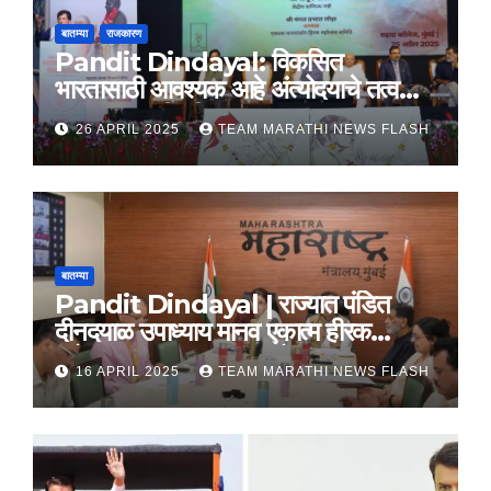
बातम्या
राजकारण
Pandit Dindayal: विकसित
भारतासाठी आवश्यक आहे अंत्योदयाचे तत्वज्ञान
– राज्यपाल सी. पी. राधाकृष्णन
26 APRIL 2025
TEAM MARATHI NEWS FLASH
बातम्या
Pandit Dindayal | राज्यात पंडित
दीनदयाळ उपाध्याय मानव एकात्म हीरक
महोत्सव, 22-25 दरम्यान होणार साजरा
16 APRIL 2025
TEAM MARATHI NEWS FLASH