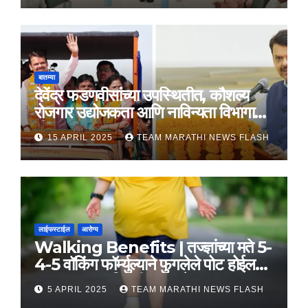
बातम्या
देवेंद्र फडणवीसांच्या उपस्थितीत, कौशल्य
रोजगार उद्योजकता आणि नाविन्यता विभागाचे
तीन सामंजस्य करार
15 APRIL 2025
TEAM MARATHI NEWS FLASH
लाईफस्टाईल
आरोग्य
Walking Benefits | तज्ज्ञांच्या मते 5-
4-5 वॉकिंग फॉर्म्युल्याने फुगलेले पोट होईल
लवकर सपाट, मिळतील फायदे
5 APRIL 2025
TEAM MARATHI NEWS FLASH