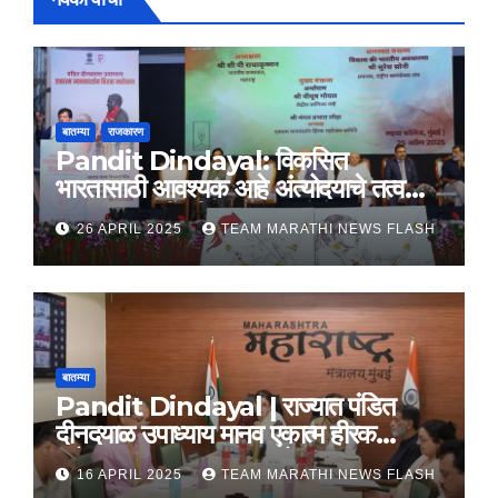
बातम्या
राजकारण
Pandit Dindayal: विकसित
भारतासाठी आवश्यक आहे अंत्योदयाचे तत्वज्ञान
– राज्यपाल सी. पी. राधाकृष्णन
26 APRIL 2025
TEAM MARATHI NEWS FLASH
बातम्या
Pandit Dindayal | राज्यात पंडित
दीनदयाळ उपाध्याय मानव एकात्म हीरक
महोत्सव, 22-25 दरम्यान होणार साजरा
16 APRIL 2025
TEAM MARATHI NEWS FLASH