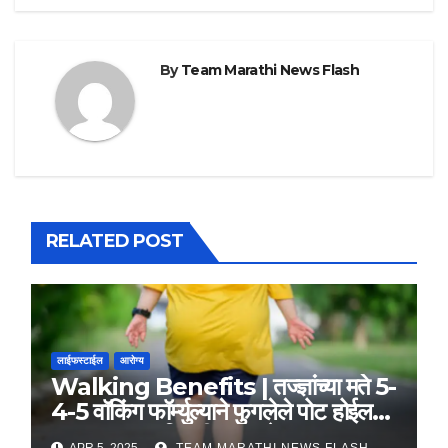
By
Team Marathi News Flash
RELATED POST
लाईफस्टाईल
आरोग्य
Walking Benefits | तज्ज्ञांच्या मते 5-
4-5 वॉकिंग फॉर्म्युल्याने फुगलेले पोट होईल
लवकर सपाट, मिळतील फायदे