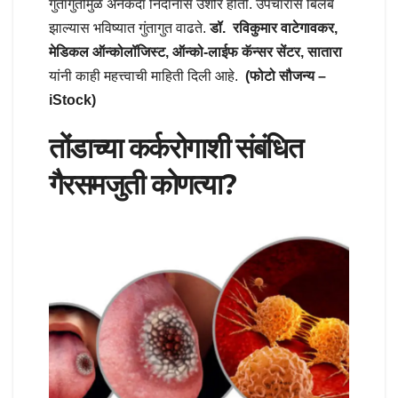
गुंतागुंतीमुळे अनेकदा निदानास उशीर होतो. उपचारास बिलंब
झाल्यास भविष्यात गुंतागुत वाढते.
डॉ. रविकुमार वाटेगावकर,
मेडिकल ऑन्कोलॉजिस्ट, ऑन्को-लाईफ कॅन्सर सेंटर, सातारा
यांनी काही महत्त्वाची माहिती दिली आहे.
(फोटो सौजन्य –
iStock)
तोंडाच्या कर्करोगाशी संबंधित
गैरसमजुती कोणत्या?