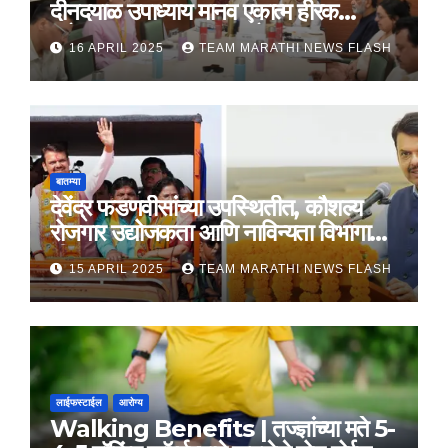
दीनदयाळ उपाध्याय मानव एकात्म हीरक
महोत्सव, 22-25 दरम्यान होणार साजरा
16 APRIL 2025
TEAM MARATHI NEWS FLASH
बातम्या
देवेंद्र फडणवीसांच्या उपस्थितीत, कौशल्य
रोजगार उद्योजकता आणि नाविन्यता विभागाचे
तीन सामंजस्य करार
15 APRIL 2025
TEAM MARATHI NEWS FLASH
लाईफस्टाईल
आरोग्य
Walking Benefits | तज्ज्ञांच्या मते 5-