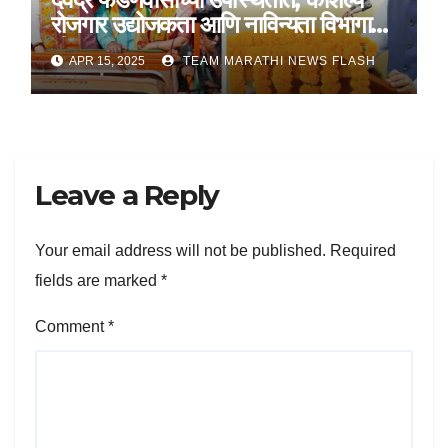
रोजगार उद्योजकता आणि नाविन्यता विभागाचे
तीन सामंजस्य करार
APR 15, 2025
TEAM MARATHI NEWS FLASH
Leave a Reply
Your email address will not be published.
Required
fields are marked
*
Comment
*