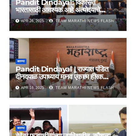
Pandit Dindayal: विकसित
भारतासाठी आवश्यक आहे अंत्योदयाचे
तत्वज्ञान – राज्यपाल सी. पी. राधाकृष्णन
APR 26, 2025
TEAM MARATHI NEWS FLASH
बातम्या
Pandit Dindayal | राज्यात पंडित
दीनदयाळ उपाध्याय मानव एकात्म हीरक
महोत्सव, 22-25 दरम्यान होणार साजरा
APR 16, 2025
TEAM MARATHI NEWS FLASH
बातम्या
देवेंद्र फडणवीसांच्या उपस्थितीत, कौशल्य