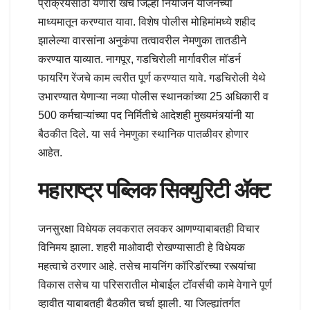
प्रक्रियेसाठी येणारा खर्च जिल्हा नियोजन योजनेच्या
माध्यमातून करण्यात यावा. विशेष पोलीस मोहिमांमध्ये शहीद
झालेल्या वारसांना अनुकंपा तत्वावरील नेमणुका तातडीने
करण्यात याव्यात. नागपूर, गडचिरोली मार्गावरील मॉडर्न
फायरिंग रेंजचे काम त्वरीत पूर्ण करण्यात यावे. गडचिरोली येथे
उभारण्यात येणाऱ्या नव्या पोलीस स्थानकांच्या 25 अधिकारी व
500 कर्मचाऱ्यांच्या पद निर्मितीचे आदेशही मुख्यमंत्र्यांनी या
बैठकीत दिले. या सर्व नेमणुका स्थानिक पातळीवर होणार
आहेत.
महाराष्ट्र पब्लिक सिक्युरिटी ॲक्ट
जनसुरक्षा विधेयक लवकरात लवकर आणण्याबाबतही विचार
विनिमय झाला. शहरी माओवादी रोखण्यासाठी हे विधेयक
महत्वाचे ठरणार आहे. तसेच मायनिंग कॉरिडॉरच्या रस्त्यांचा
विकास तसेच या परिसरातील मोबाईल टॉवर्सची कामे वेगाने पूर्ण
व्हावीत याबाबतही बैठकीत चर्चा झाली. या जिल्ह्यांतर्गत