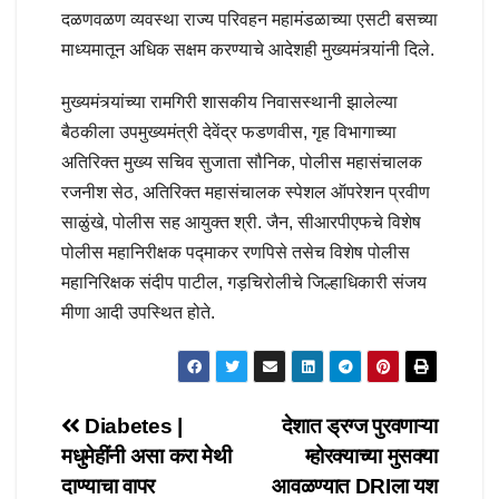
दळणवळण व्यवस्था राज्य परिवहन महामंडळाच्या एसटी बसच्या
माध्यमातून अधिक सक्षम करण्याचे आदेशही मुख्यमंत्र्यांनी दिले.
मुख्यमंत्र्यांच्या रामगिरी शासकीय निवासस्थानी झालेल्या
बैठकीला उपमुख्यमंत्री देवेंद्र फडणवीस, गृह विभागाच्या
अतिरिक्त मुख्य सचिव सुजाता सौनिक, पोलीस महासंचालक
रजनीश सेठ, अतिरिक्त महासंचालक स्पेशल ऑपरेशन प्रवीण
साळुंखे, पोलीस सह आयुक्त श्री. जैन, सीआरपीएफचे विशेष
पोलीस महानिरीक्षक पद्माकर रणपिसे तसेच विशेष पोलीस
महानिरिक्षक संदीप पाटील, गड़चिरोलीचे जिल्हाधिकारी संजय
मीणा आदी उपस्थित होते.
Post
Diabetes |
देशात ड्रग्ज पुरवणाऱ्या
मधुमेहींनी असा करा मेथी
म्होरक्याच्या मुसक्या
navigation
दाण्याचा वापर
आवळण्यात DRIला यश