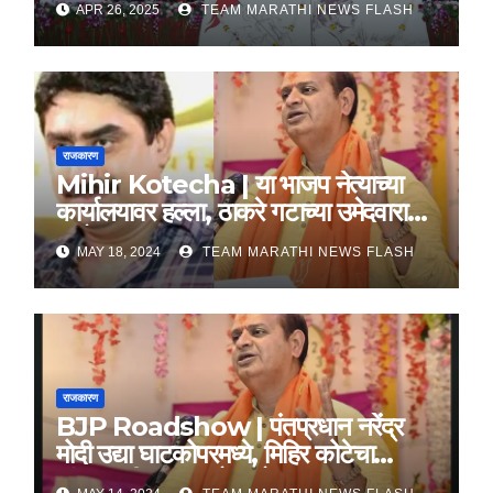
APR 26, 2025
TEAM MARATHI NEWS FLASH
राजकारण
Mihir Kotecha | या भाजप नेत्याच्या
कार्यालयावर हल्ला, ठाकरे गटाच्या उमेदवारावर
आरोप
MAY 18, 2024
TEAM MARATHI NEWS FLASH
राजकारण
BJP Roadshow | पंतप्रधान नरेंद्र
मोदी उद्या घाटकोपरमध्ये, मिहिर कोटेचा
यांच्यासाठी करणार रोड शो