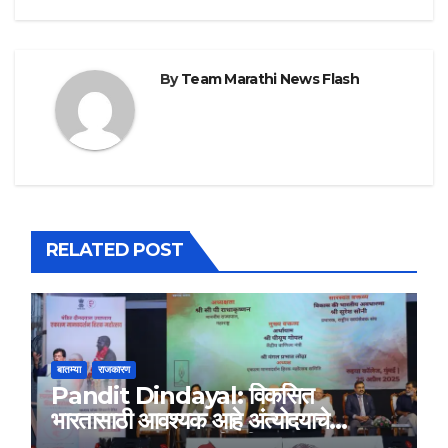
By
Team Marathi News Flash
RELATED POST
बातम्या
राजकारण
Pandit Dindayal: विकसित
भारतासाठी आवश्यक आहे अंत्योदयाचे
तत्वज्ञान – राज्यपाल सी. पी. राधाकृष्णन