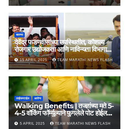
बातम्या
देवेंद्र फडणवीसांच्या उपस्थितीत, कौशल्य
रोजगार उद्योजकता आणि नाविन्यता विभागाचे
तीन सामंजस्य करार
15 APRIL 2025
TEAM MARATHI NEWS FLASH
लाईफस्टाईल
आरोग्य
Walking Benefits | तज्ज्ञांच्या मते 5-
4-5 वॉकिंग फॉर्म्युल्याने फुगलेले पोट होईल
लवकर सपाट, मिळतील फायदे
5 APRIL 2025
TEAM MARATHI NEWS FLASH