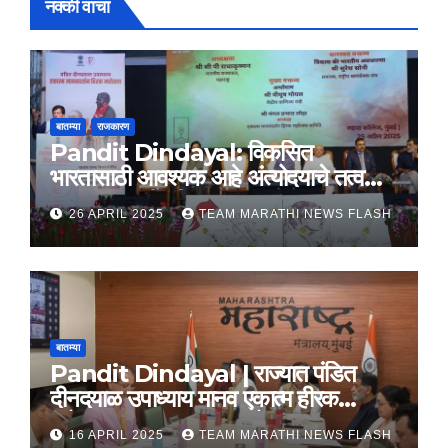
नक्की वाचा
बातम्या
राजकारण
Pandit Dindayal: विकसित
भारतासाठी आवश्यक आहे अंत्योदयाचे तत्वज्ञान
– राज्यपाल सी. पी. राधाकृष्णन
26 APRIL 2025
TEAM MARATHI NEWS FLASH
बातम्या
Pandit Dindayal | राज्यात पंडित
दीनदयाळ उपाध्याय मानव एकात्म हीरक
महोत्सव, 22-25 दरम्यान होणार साजरा
16 APRIL 2025
TEAM MARATHI NEWS FLASH