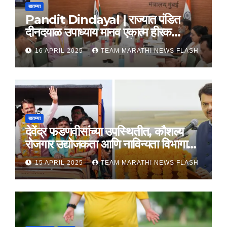
बातम्या
Pandit Dindayal | राज्यात पंडित
दीनदयाळ उपाध्याय मानव एकात्म हीरक
महोत्सव, 22-25 दरम्यान होणार साजरा
16 APRIL 2025
TEAM MARATHI NEWS FLASH
बातम्या
देवेंद्र फडणवीसांच्या उपस्थितीत, कौशल्य
रोजगार उद्योजकता आणि नाविन्यता विभागाचे
तीन सामंजस्य करार
15 APRIL 2025
TEAM MARATHI NEWS FLASH