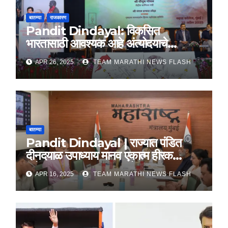
बातम्या
राजकारण
Pandit Dindayal: विकसित
भारतासाठी आवश्यक आहे अंत्योदयाचे
तत्वज्ञान – राज्यपाल सी. पी. राधाकृष्णन
APR 26, 2025
TEAM MARATHI NEWS FLASH
बातम्या
Pandit Dindayal | राज्यात पंडित
दीनदयाळ उपाध्याय मानव एकात्म हीरक
महोत्सव, 22-25 दरम्यान होणार साजरा
APR 16, 2025
TEAM MARATHI NEWS FLASH