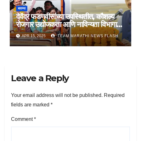
बातम्या
देवेंद्र फडणवीसांच्या उपस्थितीत, कौशल्य
रोजगार उद्योजकता आणि नाविन्यता विभागाचे
तीन सामंजस्य करार
APR 15, 2025
TEAM MARATHI NEWS FLASH
Leave a Reply
Your email address will not be published.
Required
fields are marked
*
Comment
*