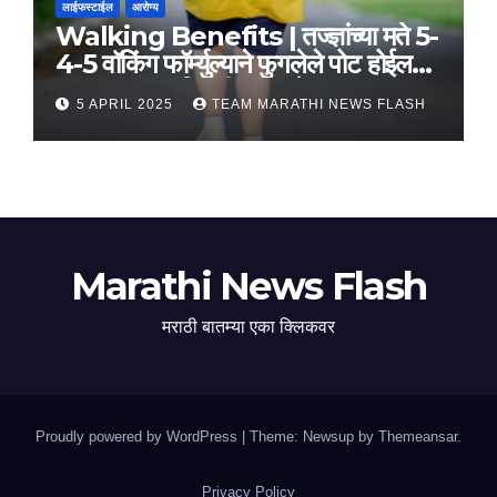
लाईफस्टाईल
आरोग्य
Walking Benefits | तज्ज्ञांच्या मते 5-
4-5 वॉकिंग फॉर्म्युल्याने फुगलेले पोट होईल
लवकर सपाट, मिळतील फायदे
5 APRIL 2025
TEAM MARATHI NEWS FLASH
Marathi News Flash
मराठी बातम्या एका क्लिकवर
Proudly powered by WordPress
|
Theme: Newsup by
Themeansar
.
Privacy Policy