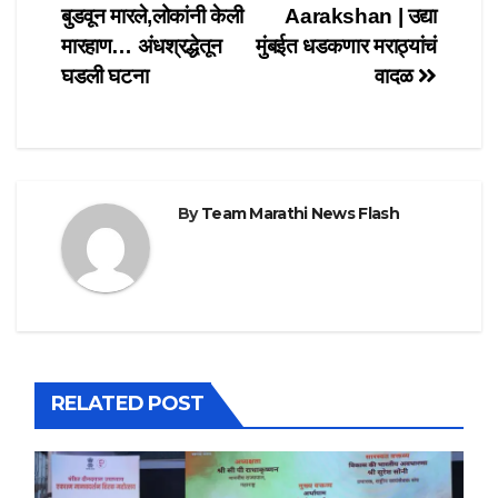
बुडवून मारले,लोकांनी केली
Aarakshan | उद्या
navigation
मारहाण… अंधश्रद्धेतून
मुंबईत धडकणार मराठ्यांचं
घडली घटना
वादळ
By
Team Marathi News Flash
RELATED POST