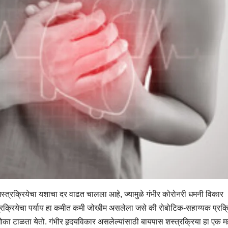
स शस्त्रक्रियेचा यशाचा दर वाढत चालला आहे, ज्यामुळे गंभीर कोरोनरी धमनी विकार
्त्रक्रियेचा पर्याय हा कमीत कमी जोखीम असलेला जसे की रोबोटिक-सहाय्यक प्रक्
चा धोका टाळता येतो. गंभीर हृदयविकार असलेल्यांसाठी बायपास शस्त्रक्रिया हा एक महत