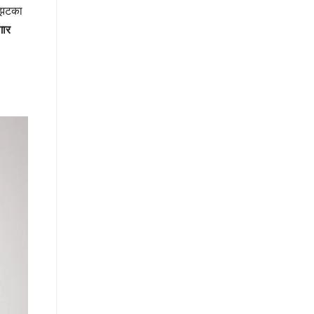
ा झटका
गार