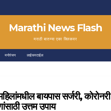
Marathi News Flash
मराठी बातम्या एका क्लिकवर
मनोरंजन
लाईफस्टाईल
ांमधील बायपास सर्जरी, कोरोनरी
ांसाठी उत्तम उपाय