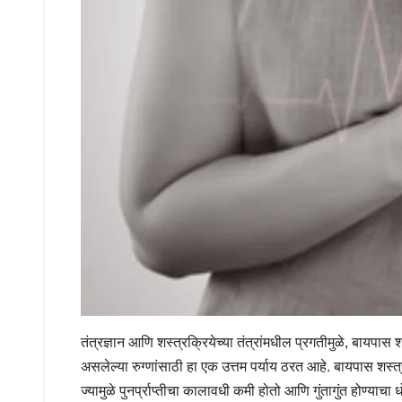
तंत्रज्ञान आणि शस्त्रक्रियेच्या तंत्रांमधील प्रगतीमुळे, बायपा
असलेल्या रुग्णांसाठी हा एक उत्तम पर्याय ठरत आहे. बायपास शस
ज्यामुळे पुनर्प्राप्तीचा कालावधी कमी होतो आणि गुंतागुंत होण्या