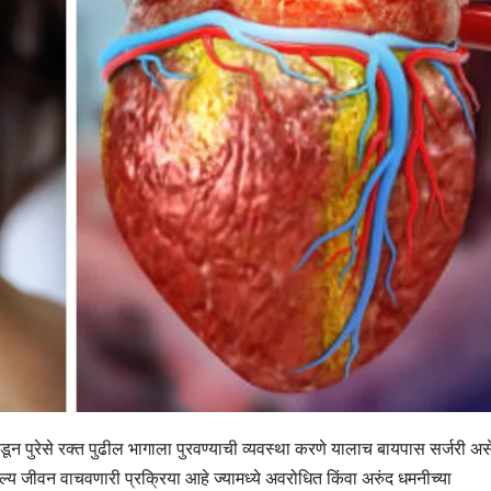
 जोडून पुरेसे रक्त पुढील भागाला पुरवण्याची व्यवस्था करणे यालाच बायपास सर्जरी अस
ल्य जीवन वाचवणारी प्रक्रिया आहे ज्यामध्ये अवरोधित किंवा अरुंद धमनीच्या