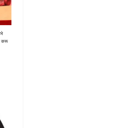
भे
त करू