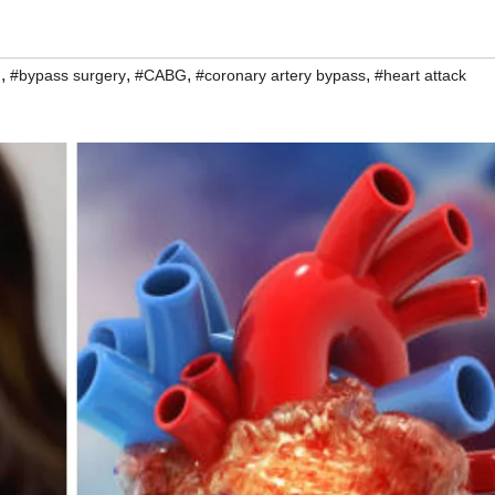
,
,
,
,
n
#bypass surgery
#CABG
#coronary artery bypass
#heart attack