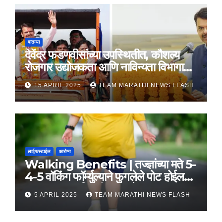
बातम्या
देवेंद्र फडणवीसांच्या उपस्थितीत, कौशल्य
रोजगार उद्योजकता आणि नाविन्यता विभागाचे
तीन सामंजस्य करार
15 APRIL 2025
TEAM MARATHI NEWS FLASH
लाईफस्टाईल
आरोग्य
Walking Benefits | तज्ज्ञांच्या मते 5-
4-5 वॉकिंग फॉर्म्युल्याने फुगलेले पोट होईल
लवकर सपाट, मिळतील फायदे
5 APRIL 2025
TEAM MARATHI NEWS FLASH