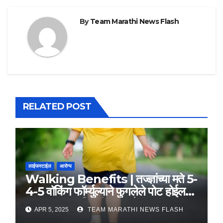
By
Team Marathi News Flash
RELATED POST
लाईफस्टाईल
आरोग्य
Walking Benefits | तज्ज्ञांच्या मते 5-
4-5 वॉकिंग फॉर्म्युल्याने फुगलेले पोट होईल
लवकर सपाट, मिळतील फायदे
APR 5, 2025
TEAM MARATHI NEWS FLASH