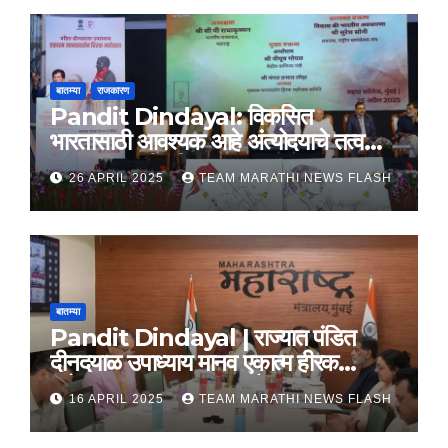
बातम्या
राजकारण
Pandit Dindayal: विकसित
भारतासाठी आवश्यक आहे अंत्योदयाचे तत्वज्ञान
– राज्यपाल सी. पी. राधाकृष्णन
26 APRIL 2025
TEAM MARATHI NEWS FLASH
बातम्या
Pandit Dindayal | राज्यात पंडित
दीनदयाळ उपाध्याय मानव एकात्म हीरक
महोत्सव, 22-25 दरम्यान होणार साजरा
16 APRIL 2025
TEAM MARATHI NEWS FLASH