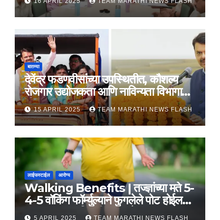
16 APRIL 2025
TEAM MARATHI NEWS FLASH
बातम्या
देवेंद्र फडणवीसांच्या उपस्थितीत, कौशल्य
रोजगार उद्योजकता आणि नाविन्यता विभागाचे
तीन सामंजस्य करार
15 APRIL 2025
TEAM MARATHI NEWS FLASH
लाईफस्टाईल
आरोग्य
Walking Benefits | तज्ज्ञांच्या मते 5-
4-5 वॉकिंग फॉर्म्युल्याने फुगलेले पोट होईल
लवकर सपाट, मिळतील फायदे
5 APRIL 2025
TEAM MARATHI NEWS FLASH