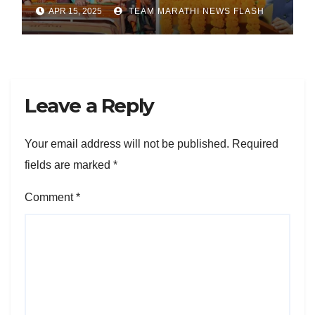
तीन सामंजस्य करार
APR 15, 2025
TEAM MARATHI NEWS FLASH
Leave a Reply
Your email address will not be published.
Required
fields are marked
*
Comment
*