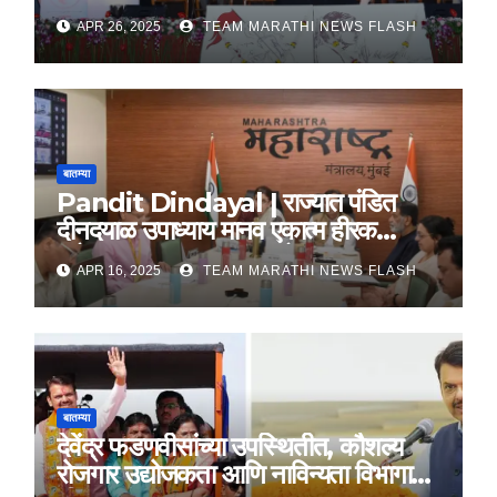
तत्वज्ञान – राज्यपाल सी. पी. राधाकृष्णन
APR 26, 2025
TEAM MARATHI NEWS FLASH
बातम्या
Pandit Dindayal | राज्यात पंडित
दीनदयाळ उपाध्याय मानव एकात्म हीरक
महोत्सव, 22-25 दरम्यान होणार साजरा
APR 16, 2025
TEAM MARATHI NEWS FLASH
बातम्या
देवेंद्र फडणवीसांच्या उपस्थितीत, कौशल्य
रोजगार उद्योजकता आणि नाविन्यता विभागाचे