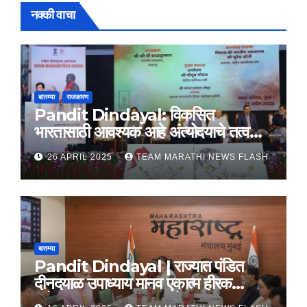
नक्की वाचा
बातम्या
राजकारण
Pandit Dindayal: विकसित
भारतासाठी आवश्यक आहे अंत्योदयाचे तत्वज्ञान
– राज्यपाल सी. पी. राधाकृष्णन
26 APRIL 2025
TEAM MARATHI NEWS FLASH
बातम्या
Pandit Dindayal | राज्यात पंडित
दीनदयाळ उपाध्याय मानव एकात्म हीरक
महोत्सव, 22-25 दरम्यान होणार साजरा