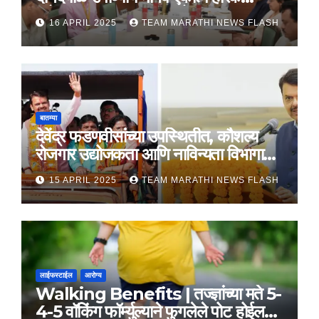
महोत्सव, 22-25 दरम्यान होणार साजरा
16 APRIL 2025
TEAM MARATHI NEWS FLASH
बातम्या
देवेंद्र फडणवीसांच्या उपस्थितीत, कौशल्य
रोजगार उद्योजकता आणि नाविन्यता विभागाचे
तीन सामंजस्य करार
15 APRIL 2025
TEAM MARATHI NEWS FLASH
लाईफस्टाईल
आरोग्य
Walking Benefits | तज्ज्ञांच्या मते 5-
4-5 वॉकिंग फॉर्म्युल्याने फुगलेले पोट होईल