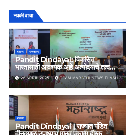
नक्की वाचा
बातम्या
राजकारण
Pandit Dindayal: विकसित
भारतासाठी आवश्यक आहे अंत्योदयाचे तत्वज्ञान
– राज्यपाल सी. पी. राधाकृष्णन
26 APRIL 2025
TEAM MARATHI NEWS FLASH
बातम्या
Pandit Dindayal | राज्यात पंडित
दीनदयाळ उपाध्याय मानव एकात्म हीरक