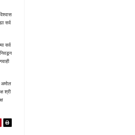
विश्वास
या सर्व
ा सर्व
 निवडून
 गवाही
ार अमोल
ष श्री
्ष