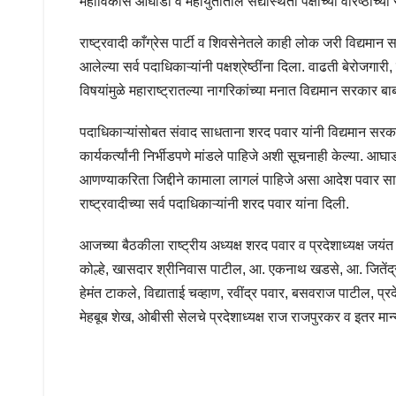
महाविकास आघाडी व महायुतीतील सद्यस्थिती पक्षाच्या वरिष्ठांच्या
राष्ट्रवादी काँग्रेस पार्टी व शिवसेनेतले काही लोक जरी विद्
आलेल्या सर्व पदाधिकाऱ्यांनी पक्षश्रेष्ठींना दिला. वाढती बेरोजगार
विषयांमुळे महाराष्ट्रातल्या नागरिकांच्या मनात विद्यमान सरकार ब
पदाधिकाऱ्यांसोबत संवाद साधताना शरद पवार यांनी विद्यमान सर
कार्यकर्त्यांनी निर्भीडपणे मांडले पाहिजे अशी सूचनाही केल्य
आणण्याकरिता जिद्दीने कामाला लागलं पाहिजे असा आदेश पवार साहे
राष्ट्रवादीच्या सर्व पदाधिकाऱ्यांनी शरद पवार यांना दिली.
आजच्या बैठकीला राष्ट्रीय अध्यक्ष शरद पवार व प्रदेशाध्यक्ष जयंत
कोल्हे, खासदार श्रीनिवास पाटील, आ. एकनाथ खडसे, आ. जितेंद्
हेमंत टाकले, विद्याताई चव्हाण, रवींद्र पवार, बसवराज पाटील, प्
मेहबूब शेख, ओबीसी सेलचे प्रदेशाध्यक्ष राज राजपुरकर व इतर मान