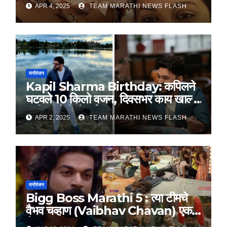
थी’ वेबसिरीज?
APR 4, 2025
TEAM MARATHI NEWS FLASH
मनोरंजन
Kapil Sharma Birthday: कपिलने
घटवले 10 किलो वजन, दिवसभर काय खाल्ले
आणि कसे केले वर्कआऊट
APR 2, 2025
TEAM MARATHI NEWS FLASH
मनोरंजन
Bigg Boss Marathi 5 : त्या टीमचे
वैभव चव्हाण (Vaibhav Chavan) एक
शेपूट