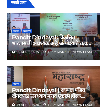
नक्की वाचा
बातम्या
राजकारण
Pandit Dindayal: विकसित
भारतासाठी आवश्यक आहे अंत्योदयाचे तत्वज्ञान
– राज्यपाल सी. पी. राधाकृष्णन
26 APRIL 2025
TEAM MARATHI NEWS FLASH
बातम्या
Pandit Dindayal | राज्यात पंडित
दीनदयाळ उपाध्याय मानव एकात्म हीरक
महोत्सव, 22-25 दरम्यान होणार साजरा
16 APRIL 2025
TEAM MARATHI NEWS FLASH