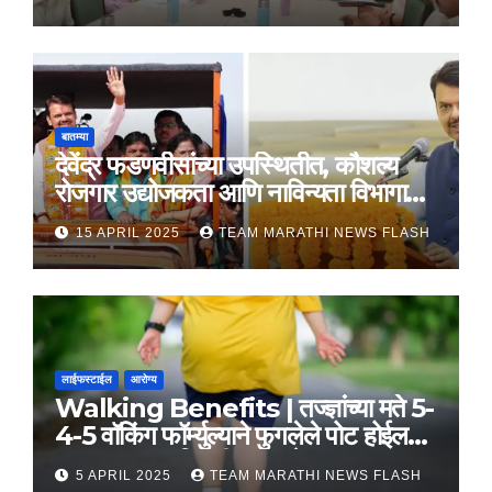
बातम्या
देवेंद्र फडणवीसांच्या उपस्थितीत, कौशल्य
रोजगार उद्योजकता आणि नाविन्यता विभागाचे
तीन सामंजस्य करार
15 APRIL 2025
TEAM MARATHI NEWS FLASH
लाईफस्टाईल
आरोग्य
Walking Benefits | तज्ज्ञांच्या मते 5-
4-5 वॉकिंग फॉर्म्युल्याने फुगलेले पोट होईल
लवकर सपाट, मिळतील फायदे
5 APRIL 2025
TEAM MARATHI NEWS FLASH