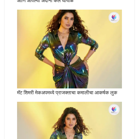
आणि आपल्या अदांनी केले घायाळ
मॅट शिमरी मेकअपमध्ये प्राजक्ताचा कमालीचा आकर्षक लुक