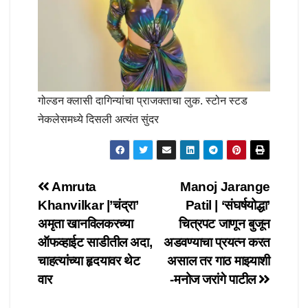
गोल्डन क्लासी दागिन्यांचा प्राजक्ताचा लुक. स्टोन स्टड
नेकलेसमध्ये दिसली अत्यंत सुंदर
Post
Amruta
Manoj Jarange
Khanvilkar |’चंद्रा’
Patil | ‘संघर्षयोद्धा’
navigation
अमृता खानविलकरच्या
चित्रपट जाणून बुजून
ऑफव्हाईट साडीतील अदा,
अडवण्याचा प्रयत्न करत
चाहत्यांच्या हृदयावर थेट
असाल तर गाठ माझ्याशी
वार
-मनोज जरांगे पाटील