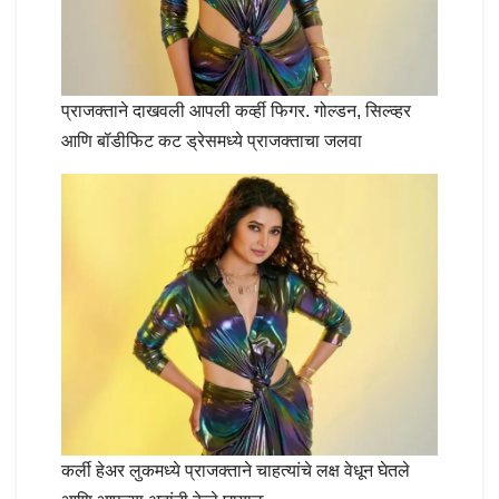
प्राजक्ताने दाखवली आपली कर्व्ही फिगर. गोल्डन, सिल्व्हर
आणि बॉडीफिट कट ड्रेसमध्ये प्राजक्ताचा जलवा
कर्ली हेअर लुकमध्ये प्राजक्ताने चाहत्यांचे लक्ष वेधून घेतले