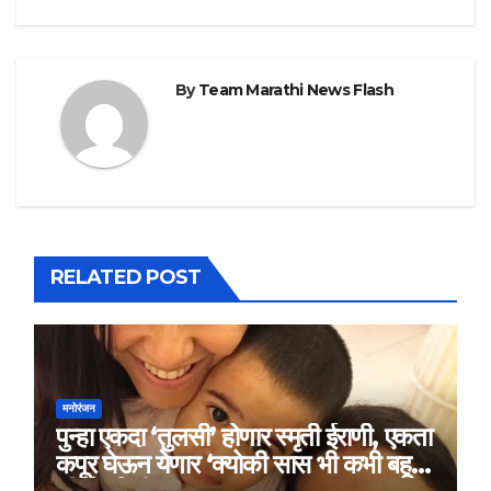
By
Team Marathi News Flash
RELATED POST
मनोरंजन
पुन्हा एकदा ‘तुलसी’ होणार स्मृती ईराणी, एकता
कपूर घेऊन येणार ‘क्योकी सास भी कभी बहू