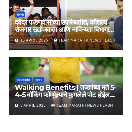
बातम्या
देवेंद्र फडणवीसांच्या उपस्थितीत, कौशल्य
रोजगार उद्योजकता आणि नाविन्यता विभागाचे
तीन सामंजस्य करार
15 APRIL 2025
TEAM MARATHI NEWS FLASH
लाईफस्टाईल
आरोग्य
Walking Benefits | तज्ज्ञांच्या मते 5-
4-5 वॉकिंग फॉर्म्युल्याने फुगलेले पोट होईल
लवकर सपाट, मिळतील फायदे
5 APRIL 2025
TEAM MARATHI NEWS FLASH