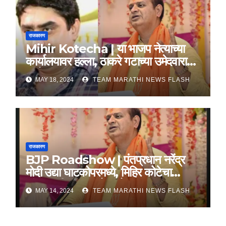
राजकारण
Mihir Kotecha | या भाजप नेत्याच्या
कार्यालयावर हल्ला, ठाकरे गटाच्या उमेदवारावर
आरोप
MAY 18, 2024
TEAM MARATHI NEWS FLASH
राजकारण
BJP Roadshow | पंतप्रधान नरेंद्र
मोदी उद्या घाटकोपरमध्ये, मिहिर कोटेचा
यांच्यासाठी करणार रोड शो
MAY 14, 2024
TEAM MARATHI NEWS FLASH