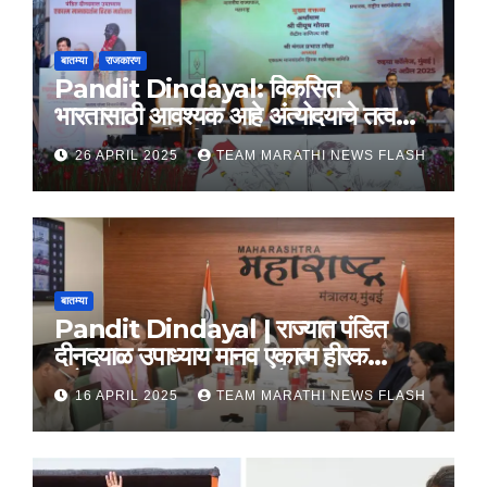
बातम्या
राजकारण
Pandit Dindayal: विकसित
भारतासाठी आवश्यक आहे अंत्योदयाचे तत्वज्ञान
– राज्यपाल सी. पी. राधाकृष्णन
26 APRIL 2025
TEAM MARATHI NEWS FLASH
बातम्या
Pandit Dindayal | राज्यात पंडित
दीनदयाळ उपाध्याय मानव एकात्म हीरक
महोत्सव, 22-25 दरम्यान होणार साजरा
16 APRIL 2025
TEAM MARATHI NEWS FLASH