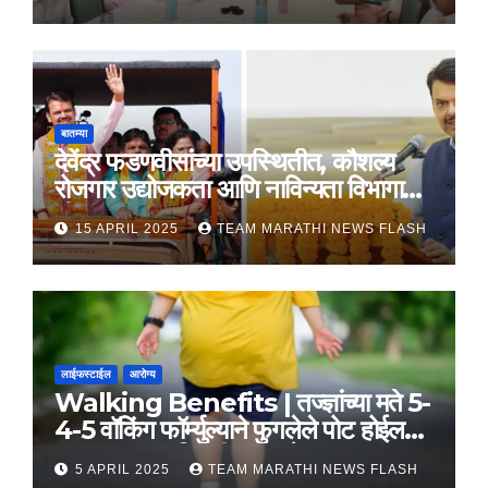
बातम्या
देवेंद्र फडणवीसांच्या उपस्थितीत, कौशल्य
रोजगार उद्योजकता आणि नाविन्यता विभागाचे
तीन सामंजस्य करार
15 APRIL 2025
TEAM MARATHI NEWS FLASH
लाईफस्टाईल
आरोग्य
Walking Benefits | तज्ज्ञांच्या मते 5-
4-5 वॉकिंग फॉर्म्युल्याने फुगलेले पोट होईल
लवकर सपाट, मिळतील फायदे
5 APRIL 2025
TEAM MARATHI NEWS FLASH