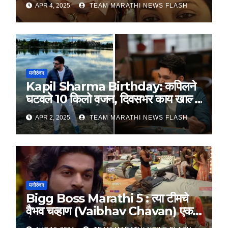
APR 4, 2025
TEAM MARATHI NEWS FLASH
मनोरंजन
Kapil Sharma Birthday: कपिलने
घटवले 10 किलो वजन, दिवसभर काय खाल्ले
आणि कसे केले वर्कआऊट
APR 2, 2025
TEAM MARATHI NEWS FLASH
मनोरंजन
Bigg Boss Marathi 5 : त्या टीमचे
वैभव चव्हाण (Vaibhav Chavan) एक
शेपूट