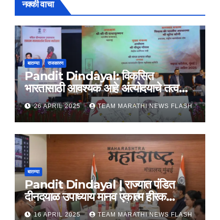
नक्की वाचा
बातम्या
राजकारण
Pandit Dindayal: विकसित
भारतासाठी आवश्यक आहे अंत्योदयाचे तत्वज्ञान
– राज्यपाल सी. पी. राधाकृष्णन
26 APRIL 2025
TEAM MARATHI NEWS FLASH
बातम्या
Pandit Dindayal | राज्यात पंडित
दीनदयाळ उपाध्याय मानव एकात्म हीरक
महोत्सव, 22-25 दरम्यान होणार साजरा
16 APRIL 2025
TEAM MARATHI NEWS FLASH