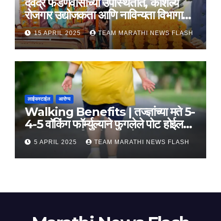
देवेंद्र फडणवीसांच्या उपस्थितीत, कौशल्य
रोजगार उद्योजकता आणि नाविन्यता विभागाचे
तीन सामंजस्य करार
15 APRIL 2025
TEAM MARATHI NEWS FLASH
लाईफस्टाईल
आरोग्य
Walking Benefits | तज्ज्ञांच्या मते 5-
4-5 वॉकिंग फॉर्म्युल्याने फुगलेले पोट होईल
लवकर सपाट, मिळतील फायदे
5 APRIL 2025
TEAM MARATHI NEWS FLASH