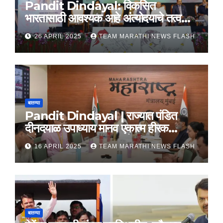
Pandit Dindayal: विकसित
भारतासाठी आवश्यक आहे अंत्योदयाचे तत्वज्ञान
– राज्यपाल सी. पी. राधाकृष्णन
26 APRIL 2025
TEAM MARATHI NEWS FLASH
बातम्या
Pandit Dindayal | राज्यात पंडित
दीनदयाळ उपाध्याय मानव एकात्म हीरक
महोत्सव, 22-25 दरम्यान होणार साजरा
16 APRIL 2025
TEAM MARATHI NEWS FLASH
बातम्या