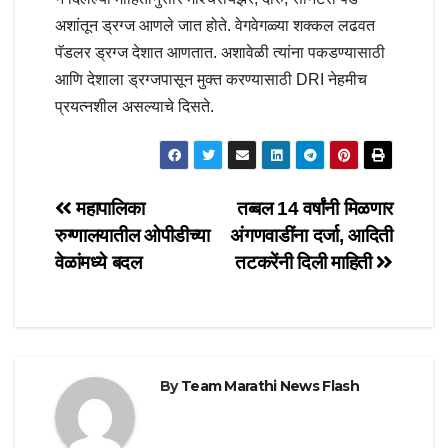
अशांतून ड्रग्ज आणले जात होते. वेगवेगळ्या शक्कल लढवत
पॅडलर ड्रग्ज देशात आणतात. अशावेळी त्यांना पकडण्यासाठी
आणि देशाला ड्रग्जपासून मुक्त करण्यासाठी DRI नेहमीच
प्रयत्नशील असल्याचे दिसते.
Post
महापालिका
तब्बल 14 वर्षांनी मिळणार
रुग्णालयातील ओपीडीच्या
अंगणवाडींना दर्जा, आदिती
navigation
वेळांमध्ये बदल
तटकरेंनी दिली माहिती
By
Team Marathi News Flash