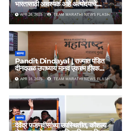
भारतासाठी आवश्यक आहे अंत्योदयाचे
तत्वज्ञान – राज्यपाल सी. पी. राधाकृष्णन
APR 26, 2025
TEAM MARATHI NEWS FLASH
बातम्या
Pandit Dindayal | राज्यात पंडित
दीनदयाळ उपाध्याय मानव एकात्म हीरक
महोत्सव, 22-25 दरम्यान होणार साजरा
APR 16, 2025
TEAM MARATHI NEWS FLASH
बातम्या
देवेंद्र फडणवीसांच्या उपस्थितीत, कौशल्य