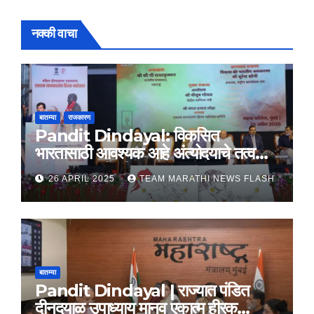
नक्की वाचा
बातम्या
राजकारण
Pandit Dindayal: विकसित
भारतासाठी आवश्यक आहे अंत्योदयाचे तत्वज्ञान
– राज्यपाल सी. पी. राधाकृष्णन
26 APRIL 2025
TEAM MARATHI NEWS FLASH
बातम्या
Pandit Dindayal | राज्यात पंडित
दीनदयाळ उपाध्याय मानव एकात्म हीरक