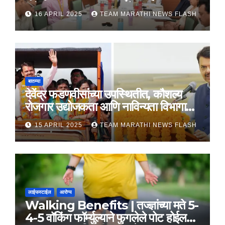
महोत्सव, 22-25 दरम्यान होणार साजरा
16 APRIL 2025
TEAM MARATHI NEWS FLASH
बातम्या
देवेंद्र फडणवीसांच्या उपस्थितीत, कौशल्य
रोजगार उद्योजकता आणि नाविन्यता विभागाचे
तीन सामंजस्य करार
15 APRIL 2025
TEAM MARATHI NEWS FLASH
लाईफस्टाईल
आरोग्य
Walking Benefits | तज्ज्ञांच्या मते 5-
4-5 वॉकिंग फॉर्म्युल्याने फुगलेले पोट होईल