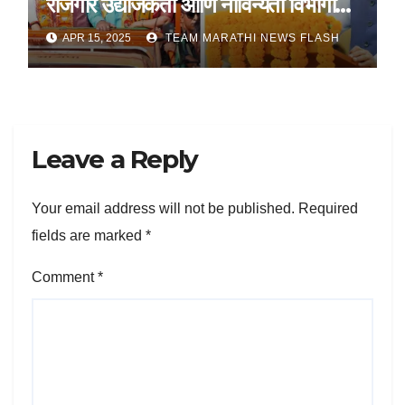
रोजगार उद्योजकता आणि नाविन्यता विभागाचे
तीन सामंजस्य करार
APR 15, 2025
TEAM MARATHI NEWS FLASH
Leave a Reply
Your email address will not be published.
Required
fields are marked
*
Comment
*