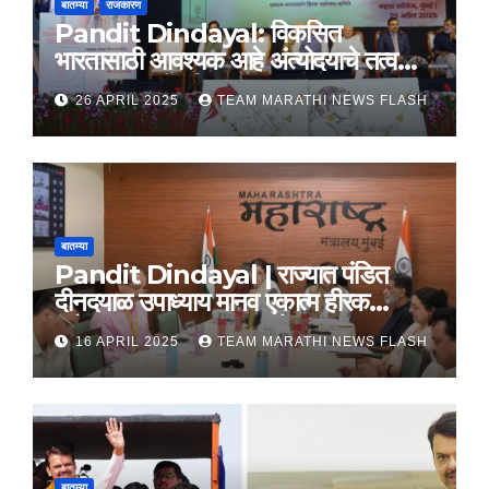
बातम्या
राजकारण
Pandit Dindayal: विकसित
भारतासाठी आवश्यक आहे अंत्योदयाचे तत्वज्ञान
– राज्यपाल सी. पी. राधाकृष्णन
26 APRIL 2025
TEAM MARATHI NEWS FLASH
बातम्या
Pandit Dindayal | राज्यात पंडित
दीनदयाळ उपाध्याय मानव एकात्म हीरक
महोत्सव, 22-25 दरम्यान होणार साजरा
16 APRIL 2025
TEAM MARATHI NEWS FLASH
बातम्या