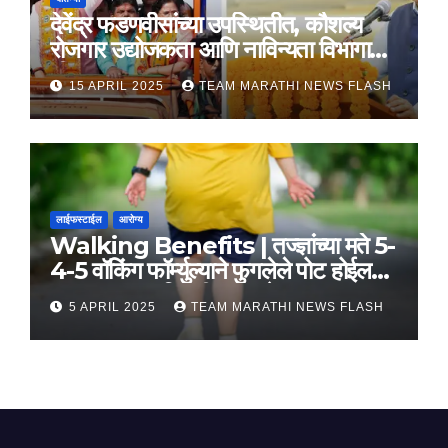
देवेंद्र फडणवीसांच्या उपस्थितीत, कौशल्य
रोजगार उद्योजकता आणि नाविन्यता विभागाचे
तीन सामंजस्य करार
15 APRIL 2025
TEAM MARATHI NEWS FLASH
लाईफस्टाईल
आरोग्य
Walking Benefits | तज्ज्ञांच्या मते 5-
4-5 वॉकिंग फॉर्म्युल्याने फुगलेले पोट होईल
लवकर सपाट, मिळतील फायदे
5 APRIL 2025
TEAM MARATHI NEWS FLASH