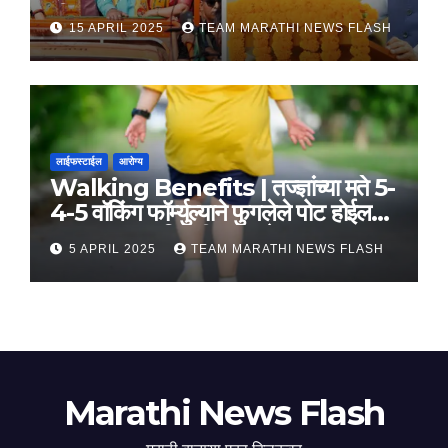
तीन सामंजस्य करार
15 APRIL 2025
TEAM MARATHI NEWS FLASH
लाईफस्टाईल
आरोग्य
Walking Benefits | तज्ज्ञांच्या मते 5-
4-5 वॉकिंग फॉर्म्युल्याने फुगलेले पोट होईल
लवकर सपाट, मिळतील फायदे
5 APRIL 2025
TEAM MARATHI NEWS FLASH
Marathi News Flash