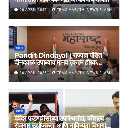
– राज्यपाल सी. पी. राधाकृष्णन
26 APRIL 2025
TEAM MARATHI NEWS FLASH
बातम्या
Pandit Dindayal | राज्यात पंडित
दीनदयाळ उपाध्याय मानव एकात्म हीरक
महोत्सव, 22-25 दरम्यान होणार साजरा
16 APRIL 2025
TEAM MARATHI NEWS FLASH
बातम्या
देवेंद्र फडणवीसांच्या उपस्थितीत, कौशल्य
रोजगार उद्योजकता आणि नाविन्यता विभागाचे