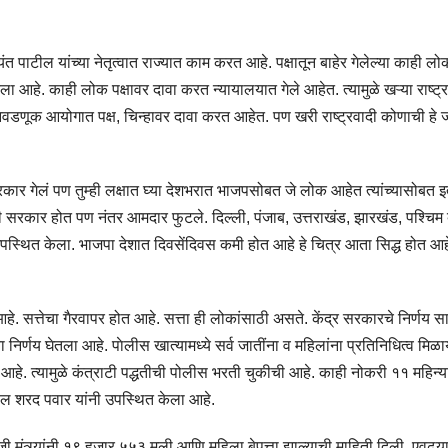
जयंत पाटील यांच्या नेतृत्वात राज्यात काम करत आहे. पक्षातून बाहेर गेलेल्या काही लोक
ला आहे. काही लोक पक्षावर दावा करत न्‍यायालयात गेले आहेत. त्‍यामुळे खऱ्या राष्ट्
िवडणूक आयोगात पक्ष, चिन्हावर दावा करत आहेत. पण खरी राष्ट्रवादी कोणाची हे 
ार गेलं पण तुम्ही लक्षात घ्या देशभरात भाजपसोबत जे लोक आहेत त्यांच्यासोबत 
खाली सरकार होत पण नंतर आमदार फुटले. दिल्ली, पंजाब, उत्तराखंड, झारखंड, पश्चिम
उपस्थित केला. भाजपा देशात दिवसेंदिवस कमी होत आहे हे चित्र आता सिद्ध होत आह
. सत्तेचा गैरवापर होत आहे. सत्ता ही लोकांसाठी असते. केंद्र सरकारचे निर्णय सा
निर्णय घेतला आहे. पाेलीस खात्‍यामध्‍ये सर्व जातींना व महिलांना प्रतिनिधित्‍व मिळ
आहे. त्‍यामुळे कंत्राटी पद्धतीची पोलीस भरती चुकीची आहे. काही नोकरी ११ महिन्या
ील शरद पवार यांनी उपस्थित केला आहे.
ी मंत्र्यांनी १९ हजार ५५३ मुली आणि महिला बेपत्ता झाल्याची माहिती दिली. एवढ्य