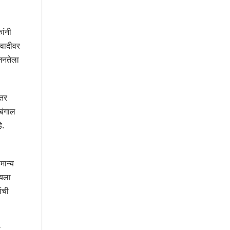
ांनी
रवादीवर
जनतेला
इतर
 बंगाल
े.
मान्य
ायला
ंची
ा