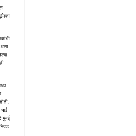
ील
भूमिका
्षांची
, असा
ल्या
ही
जाधव
च
होती.
 भाई
 मुंबई
 निवड