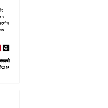
हीर
मदार
रचिटणीस
ासह
क्काची
लोढा