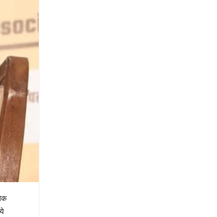
नेक
ये