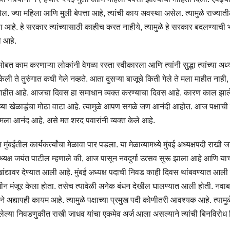
. ज्या महिला आणि मुली बेपत्ता आहे, त्यांची काय अवस्था असेल. त्यामुळे राज्यात
ा आहे. हे सरकार त्यांच्यासाठी काहीच करत नाहीये, त्यामुळे हे सरकार बदलण्याची 
े आहे.
त काम करणाऱ्या लोकांनी वेगळा रस्ता स्वीकारला आणि त्यांनी सुद्धा त्यांच्या अध्यक
 ते तुरुंगात कधी गेले नव्हते. आता दुसऱ्या बाजूचे किती गेले ते मला माहीत नाही
ास माहीत आहे. आजचा दिवस हा समाधान व्यक्त करण्याचा दिवस आहे. कारण काल झाले
च्या खेळाडूंचा मोठा वाटा आहे. त्यामुळे आपण सगळे जण आनंदी आहोत. आज पक्षाची 
मला आनंद आहे, असे मत शरद पवारांनी व्यक्त केले आहे.
त मुंबईतील कार्यकर्त्यांचा मेळावा पार पडला. या मेळाव्यामध्ये मुंबई अध्यक्षपदी राखी 
ध्यक्ष जयंत पाटील म्हणाले की, आज पासून नवदुर्गा उत्सव सुरू झाला आहे आणि या
खांद्यावर देण्यात आली आहे. मुंबई अध्यक्ष पदाची निवड काही दिवस थांबवण्यात आली 
ामीन मंजूर केला होता. तसेच त्यावेळी अनेक बंधन देखील घालण्यात आली होती. नवाब
अद्यापही कायम आहे. त्यामुळे पक्षाच्या प्रमुख पदी कोणीतरी आवश्यक आहे. त्यामुळे
 आलेल्या निवडणुकीत राखी जाधव यांचा एकमेव अर्ज आला असल्याने त्यांची बिनविरोध