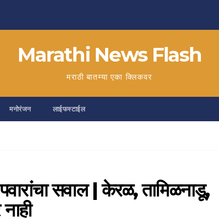
Marathi News Flash
मराठी बातम्या एका क्लिकवर
मनोरंजन
लाईफस्टाईल
पवारांचा सवाल | केरळ, तामिळनाडू,
 नाही