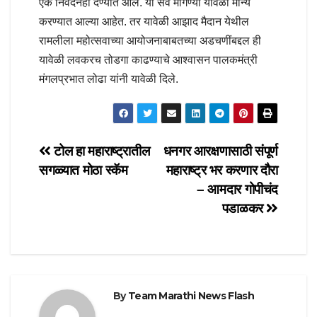
एक निवेदनही देण्यात आले. या सर्व मागण्या यावेळी मान्य
करण्यात आल्या आहेत. तर यावेळी आझाद मैदान येथील
रामलीला महोत्सवाच्या आयोजनाबाबतच्या अडचणींबद्दल ही
यावेळी लवकरच तोडगा काढण्याचे आश्वासन पालकमंत्री
मंगलप्रभात लोढा यांनी यावेळी दिले.
Post
टोल हा महाराष्ट्रातील
धनगर आरक्षणासाठी संपूर्ण
सगळ्यात मोठा स्कॅम
महाराष्ट्र भर करणार दौरा
navigation
– आमदार गोपीचंद
पडाळकर
By
Team Marathi News Flash