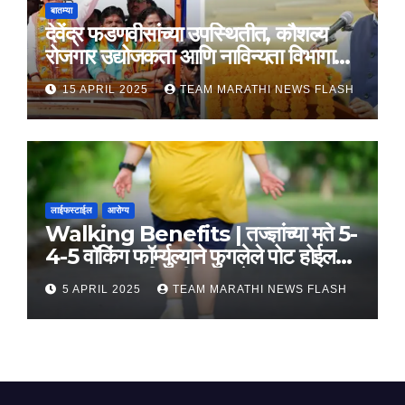
बातम्या
देवेंद्र फडणवीसांच्या उपस्थितीत, कौशल्य
रोजगार उद्योजकता आणि नाविन्यता विभागाचे
तीन सामंजस्य करार
15 APRIL 2025
TEAM MARATHI NEWS FLASH
लाईफस्टाईल
आरोग्य
Walking Benefits | तज्ज्ञांच्या मते 5-
4-5 वॉकिंग फॉर्म्युल्याने फुगलेले पोट होईल
लवकर सपाट, मिळतील फायदे
5 APRIL 2025
TEAM MARATHI NEWS FLASH