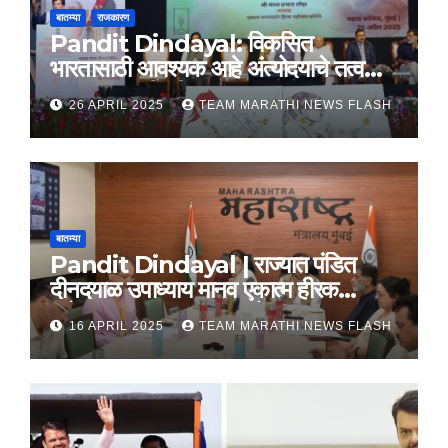
बातम्या
राजकारण
Pandit Dindayal: विकसित
भारतासाठी आवश्यक आहे अंत्योदयाचे तत्वज्ञान
– राज्यपाल सी. पी. राधाकृष्णन
26 APRIL 2025
TEAM MARATHI NEWS FLASH
बातम्या
Pandit Dindayal | राज्यात पंडित
दीनदयाळ उपाध्याय मानव एकात्म हीरक
महोत्सव, 22-25 दरम्यान होणार साजरा
16 APRIL 2025
TEAM MARATHI NEWS FLASH