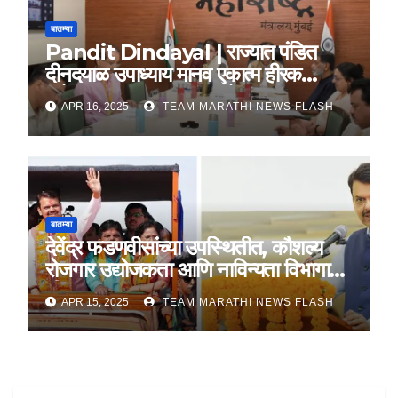
बातम्या
Pandit Dindayal | राज्यात पंडित
दीनदयाळ उपाध्याय मानव एकात्म हीरक
महोत्सव, 22-25 दरम्यान होणार साजरा
APR 16, 2025
TEAM MARATHI NEWS FLASH
बातम्या
देवेंद्र फडणवीसांच्या उपस्थितीत, कौशल्य
रोजगार उद्योजकता आणि नाविन्यता विभागाचे
तीन सामंजस्य करार
APR 15, 2025
TEAM MARATHI NEWS FLASH