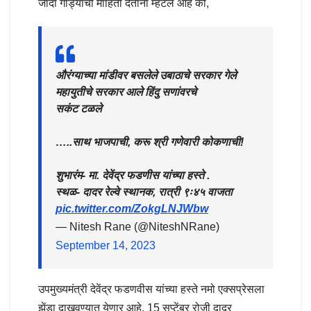
जादा गाड्यांची माहिती देताना म्हटले आहे की,
औरंग्याच्या मांडीवर बसलेले उबाठाचे सरकार गेले
महायुतीचे सरकार आले हिंदु सणांवरचे
सकंट टळले
…..साथ भाजपाची, करू श्री गणेवारी कोकणाची!
शुभारंम- मा. देवेंद्र फडणीस यांच्या हस्ते .
स्थळ- दादर रेल्वे स्थानक, रात्री ९ः४५ वाजता
pic.twitter.com/ZokgLNJWbw
— Nitesh Rane (@NiteshNRane)
September 14, 2023
उपमुख्यमंत्री देवेंद्र फडणवीस यांच्या हस्ते नमो एक्सप्रेसला
झेंडा दाखवण्यात येणार आहे. 15 सप्टेंबर रोजी दादर