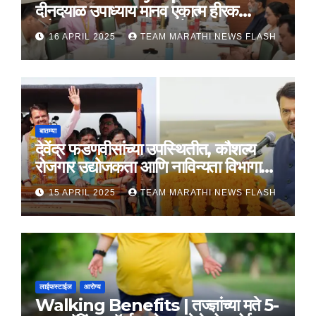
दीनदयाळ उपाध्याय मानव एकात्म हीरक
महोत्सव, 22-25 दरम्यान होणार साजरा
16 APRIL 2025
TEAM MARATHI NEWS FLASH
बातम्या
देवेंद्र फडणवीसांच्या उपस्थितीत, कौशल्य
रोजगार उद्योजकता आणि नाविन्यता विभागाचे
तीन सामंजस्य करार
15 APRIL 2025
TEAM MARATHI NEWS FLASH
लाईफस्टाईल
आरोग्य
Walking Benefits | तज्ज्ञांच्या मते 5-