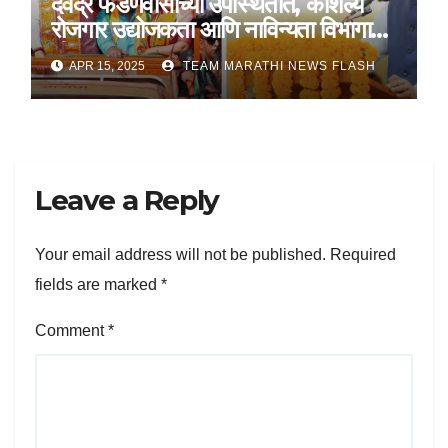
देवेंद्र फडणवीसांच्या उपस्थितीत, कौशल्य
रोजगार उद्योजकता आणि नाविन्यता विभागाचे
तीन सामंजस्य करार
APR 15, 2025
TEAM MARATHI NEWS FLASH
Leave a Reply
Your email address will not be published.
Required
fields are marked
*
Comment
*