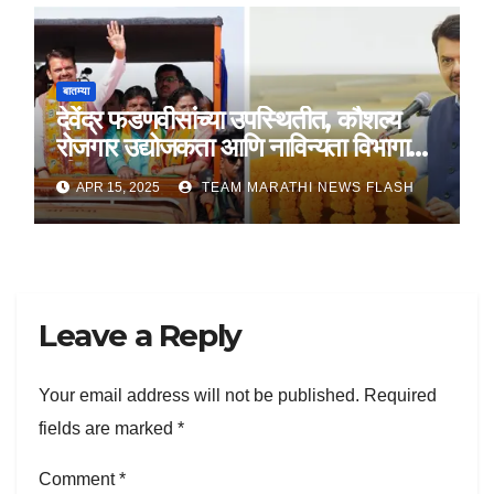
बातम्या
देवेंद्र फडणवीसांच्या उपस्थितीत, कौशल्य
रोजगार उद्योजकता आणि नाविन्यता विभागाचे
तीन सामंजस्य करार
APR 15, 2025
TEAM MARATHI NEWS FLASH
Leave a Reply
Your email address will not be published.
Required
fields are marked
*
Comment
*