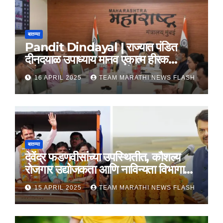
बातम्या
Pandit Dindayal | राज्यात पंडित
दीनदयाळ उपाध्याय मानव एकात्म हीरक
महोत्सव, 22-25 दरम्यान होणार साजरा
16 APRIL 2025
TEAM MARATHI NEWS FLASH
बातम्या
देवेंद्र फडणवीसांच्या उपस्थितीत, कौशल्य
रोजगार उद्योजकता आणि नाविन्यता विभागाचे
तीन सामंजस्य करार
15 APRIL 2025
TEAM MARATHI NEWS FLASH