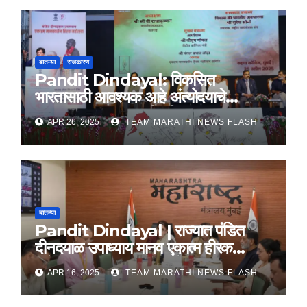
बातम्या
राजकारण
Pandit Dindayal: विकसित
भारतासाठी आवश्यक आहे अंत्योदयाचे
तत्वज्ञान – राज्यपाल सी. पी. राधाकृष्णन
APR 26, 2025
TEAM MARATHI NEWS FLASH
बातम्या
Pandit Dindayal | राज्यात पंडित
दीनदयाळ उपाध्याय मानव एकात्म हीरक
महोत्सव, 22-25 दरम्यान होणार साजरा
APR 16, 2025
TEAM MARATHI NEWS FLASH