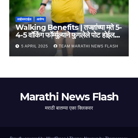
लाईफस्टाईल
आरोग्य
Walking Benefits | तज्ज्ञांच्या मते 5-
4-5 वॉकिंग फॉर्म्युल्याने फुगलेले पोट होईल
लवकर सपाट, मिळतील फायदे
5 APRIL 2025
TEAM MARATHI NEWS FLASH
Marathi News Flash
मराठी बातम्या एका क्लिकवर