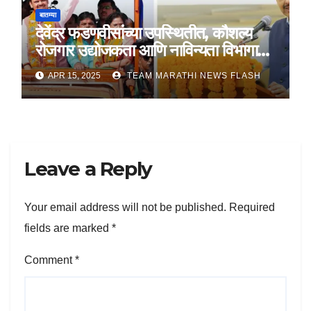
बातम्या
देवेंद्र फडणवीसांच्या उपस्थितीत, कौशल्य
रोजगार उद्योजकता आणि नाविन्यता विभागाचे
तीन सामंजस्य करार
APR 15, 2025
TEAM MARATHI NEWS FLASH
Leave a Reply
Your email address will not be published.
Required
fields are marked
*
Comment
*