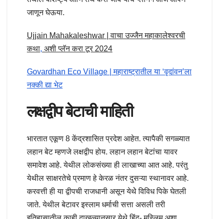
जाणून घेऊया.
Ujjain Mahakaleshwar | वाचा उज्जैन महाकालेश्वरची
कथा
,
अशी प्लॅन करा टूर 2024
Govardhan Eco Village | महाराष्ट्रातील या ‘वृदांवन’ला
नक्की द्या भेट
लक्षद्वीप बेटाची माहिती
भारतात एकूण 8 केंद्रशासित प्रदेश आहेत. त्यापैकी सगळ्यात
लहान बेट म्हणजे लक्षद्वीप होय. लहान लहान बेटांचा यावर
समावेश आहे. येथील लोकसंख्या ही लाखाच्या आत आहे. परंतु
येथील साक्षरतेचे प्रमाण हे केरळ नंतर दुसऱ्या स्थानावर आहे.
करवत्ती ही या द्वीपची राजधानी असून येथेे विविध पिके घेतली
जाते. येथील बेटावर इस्लाम धर्माची सत्ता असली तरी
इतिहासातील काही दाखल्यानुसार येथे हिंदू- मुस्लिम अशा