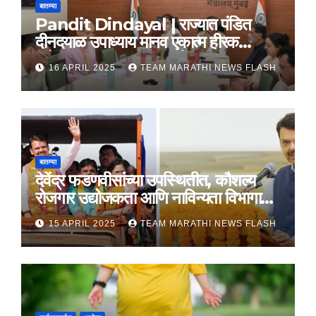
बातम्या
Pandit Dindayal | राज्यात पंडित
दीनदयाळ उपाध्याय मानव एकात्म हीरक
महोत्सव, 22-25 दरम्यान होणार साजरा
16 APRIL 2025
TEAM MARATHI NEWS FLASH
बातम्या
देवेंद्र फडणवीसांच्या उपस्थितीत, कौशल्य
रोजगार उद्योजकता आणि नाविन्यता विभागाचे
तीन सामंजस्य करार
15 APRIL 2025
TEAM MARATHI NEWS FLASH