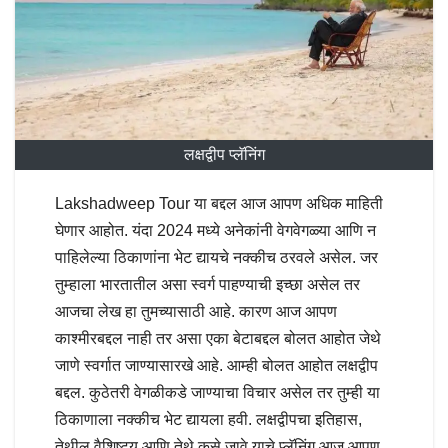
लक्षद्वीप प्लॅनिंग
Lakshadweep Tour या बद्दल आज आपण अधिक माहिती
घेणार आहोत. यंदा 2024 मध्ये अनेकांनी वेगवेगळ्या आणि न
पाहिलेल्या ठिकाणांना भेट द्यायचे नक्कीच ठरवले असेल. जर
तुम्हाला भारतातील असा स्वर्ग पाहण्याची इच्छा असेल तर
आजचा लेख हा तुमच्यासाठी आहे. कारण आज आपण
काश्मीरबद्दल नाही तर असा एका बेटाबद्दल बोलत आहोत जेथे
जाणे स्वर्गात जाण्यासारखे आहे. आम्ही बोलत आहोत लक्षद्वीप
बद्दल. कुठेतरी वेगळीकडे जाण्याचा विचार असेल तर तुम्ही या
ठिकाणाला नक्कीच भेट द्यायला हवी. लक्षद्वीपचा इतिहास,
तेथील वैशिष्ट्य आणि तेथे कसे जावे याचे प्लॅनिंग आज आपण