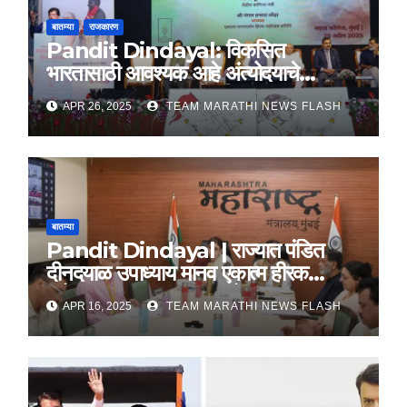
बातम्या
राजकारण
Pandit Dindayal: विकसित
भारतासाठी आवश्यक आहे अंत्योदयाचे
तत्वज्ञान – राज्यपाल सी. पी. राधाकृष्णन
APR 26, 2025
TEAM MARATHI NEWS FLASH
बातम्या
Pandit Dindayal | राज्यात पंडित
दीनदयाळ उपाध्याय मानव एकात्म हीरक
महोत्सव, 22-25 दरम्यान होणार साजरा
APR 16, 2025
TEAM MARATHI NEWS FLASH