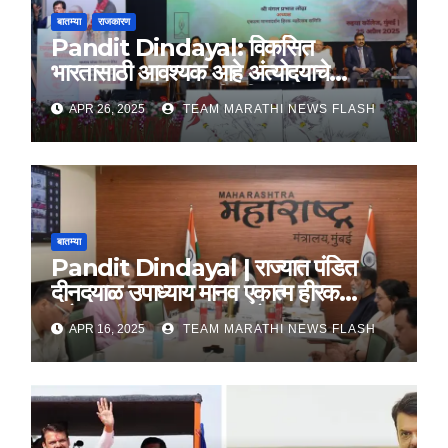
बातम्या
राजकारण
Pandit Dindayal: विकसित
भारतासाठी आवश्यक आहे अंत्योदयाचे
तत्वज्ञान – राज्यपाल सी. पी. राधाकृष्णन
APR 26, 2025
TEAM MARATHI NEWS FLASH
बातम्या
Pandit Dindayal | राज्यात पंडित
दीनदयाळ उपाध्याय मानव एकात्म हीरक
महोत्सव, 22-25 दरम्यान होणार साजरा
APR 16, 2025
TEAM MARATHI NEWS FLASH