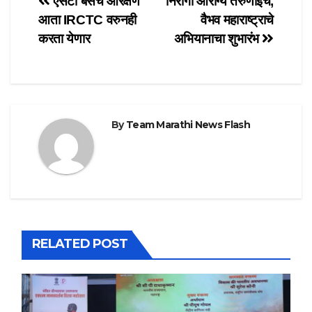
Post
एसटी बसचे आरक्षण
निरोगी आरोग्य तरुणाईचे,
आता IRCTC वरुनही
वैभव महाराष्ट्राचे
navigation
करता येणार
अभियानाचा शुभारंभ
By
Team Marathi News Flash
RELATED POST