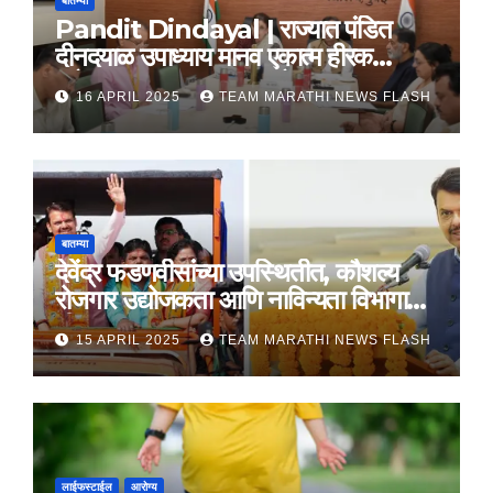
बातम्या
Pandit Dindayal | राज्यात पंडित
दीनदयाळ उपाध्याय मानव एकात्म हीरक
महोत्सव, 22-25 दरम्यान होणार साजरा
16 APRIL 2025
TEAM MARATHI NEWS FLASH
बातम्या
देवेंद्र फडणवीसांच्या उपस्थितीत, कौशल्य
रोजगार उद्योजकता आणि नाविन्यता विभागाचे
तीन सामंजस्य करार
15 APRIL 2025
TEAM MARATHI NEWS FLASH
लाईफस्टाईल
आरोग्य