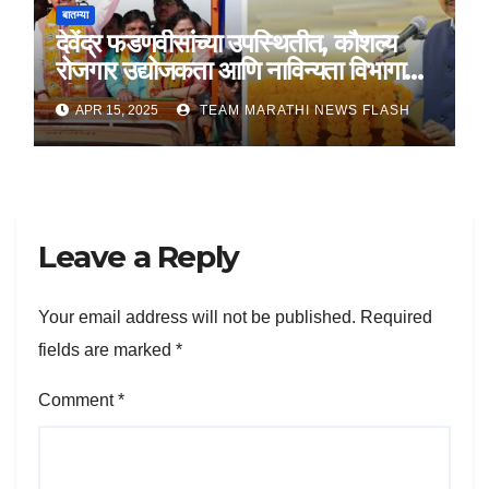
बातम्या
देवेंद्र फडणवीसांच्या उपस्थितीत, कौशल्य
रोजगार उद्योजकता आणि नाविन्यता विभागाचे
तीन सामंजस्य करार
APR 15, 2025
TEAM MARATHI NEWS FLASH
Leave a Reply
Your email address will not be published.
Required
fields are marked
*
Comment
*