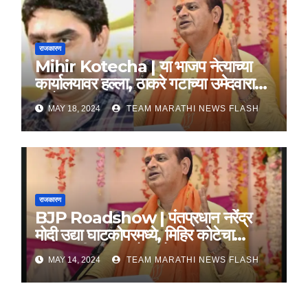
राजकारण
Mihir Kotecha | या भाजप नेत्याच्या
कार्यालयावर हल्ला, ठाकरे गटाच्या उमेदवारावर
आरोप
MAY 18, 2024
TEAM MARATHI NEWS FLASH
राजकारण
BJP Roadshow | पंतप्रधान नरेंद्र
मोदी उद्या घाटकोपरमध्ये, मिहिर कोटेचा
यांच्यासाठी करणार रोड शो
MAY 14, 2024
TEAM MARATHI NEWS FLASH