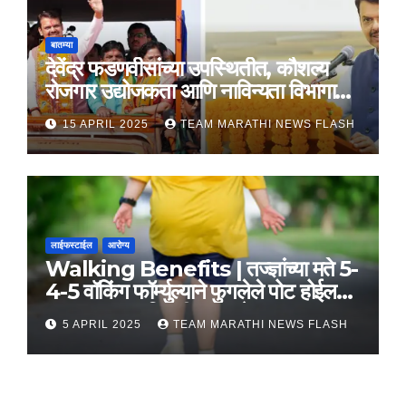
बातम्या
देवेंद्र फडणवीसांच्या उपस्थितीत, कौशल्य
रोजगार उद्योजकता आणि नाविन्यता विभागाचे
तीन सामंजस्य करार
15 APRIL 2025
TEAM MARATHI NEWS FLASH
लाईफस्टाईल
आरोग्य
Walking Benefits | तज्ज्ञांच्या मते 5-
4-5 वॉकिंग फॉर्म्युल्याने फुगलेले पोट होईल
लवकर सपाट, मिळतील फायदे
5 APRIL 2025
TEAM MARATHI NEWS FLASH