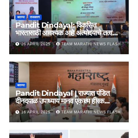
बातम्या
राजकारण
Pandit Dindayal: विकसित
भारतासाठी आवश्यक आहे अंत्योदयाचे तत्वज्ञान
– राज्यपाल सी. पी. राधाकृष्णन
26 APRIL 2025
TEAM MARATHI NEWS FLASH
बातम्या
Pandit Dindayal | राज्यात पंडित
दीनदयाळ उपाध्याय मानव एकात्म हीरक
महोत्सव, 22-25 दरम्यान होणार साजरा
16 APRIL 2025
TEAM MARATHI NEWS FLASH