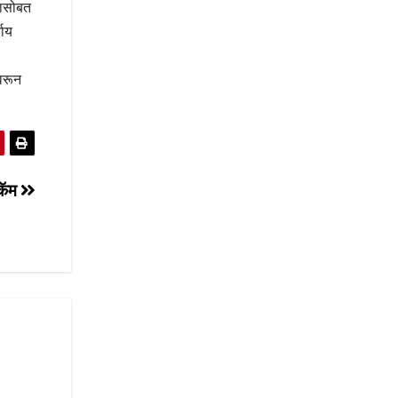
ेकासोबत
याय
ावरून
्कॅम