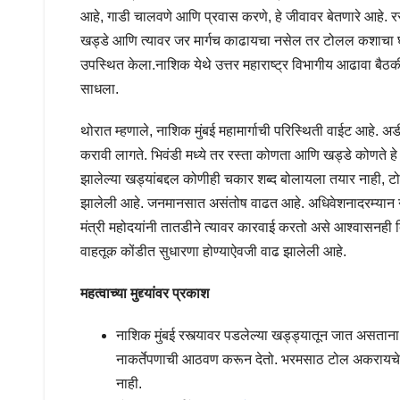
आहे, गाडी चालवणे आणि प्रवास करणे, हे जीवावर बेतणारे आहे. रस्त
खड्डे आणि त्यावर जर मार्गच काढायचा नसेल तर टोलल कशाचा घेत
उपस्थित केला.नाशिक येथे उत्तर महाराष्ट्र विभागीय आढावा बैठकीच्य
साधला.
थोरात म्हणाले, नाशिक मुंबई महामार्गाची परिस्थिती वाईट आहे. अ
करावी लागते. भिवंडी मध्ये तर रस्ता कोणता आणि खड्डे कोणते हे 
झालेल्या खड्यांबद्दल कोणीही चकार शब्द बोलायला तयार नाही, टोल
झालेली आहे. जनमानसात असंतोष वाढत आहे. अधिवेशनादरम्यान नाश
मंत्री महोदयांनी तातडीने त्यावर कारवाई करतो असे आश्वासनही दिले,
वाहतूक कोंडीत सुधारणा होण्याऐवजी वाढ झालेली आहे.
महत्वाच्या मुद्द्यांवर प्रकाश
नाशिक मुंबई रस्त्यावर पडलेल्या खड्ड्यातून जात असतान
नाकर्तेपणाची आठवण करून देतो. भरमसाठ टोल अकरायचे, मा
नाही.