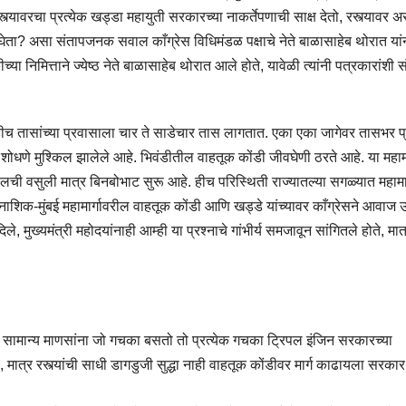
्यावरचा प्रत्येक खड्डा महायुती सरकारच्या नाकर्तेपणाची साक्ष देतो, रस्त्यावर अ
ा? असा संतापजनक सवाल काँग्रेस विधिमंडळ पक्षाचे नेते बाळासाहेब थोरात यां
ा निमित्ताने ज्येष्ठ नेते बाळासाहेब थोरात आले होते, यावेळी त्यांनी पत्रकारांशी स
डीच तासांच्या प्रवासाला चार ते साडेचार तास लागतात. एका एका जागेवर तासभर प्र
शोधणे मुश्किल झालेले आहे. भिवंडीतील वाहतूक कोंडी जीवघेणी ठरते आहे. या महामा
ची वसुली मात्र बिनबोभाट सुरू आहे. हीच परिस्थिती राज्यातल्या सगळ्यात महामार्
िक-मुंबई महामार्गावरील वाहतूक कोंडी आणि खड्डे यांच्यावर काँग्रेसने आवाज
 मुख्यमंत्री महोदयांनाही आम्ही या प्रश्नाचे गांभीर्य समजावून सांगितले होते, मात
ा सामान्य माणसांना जो गचका बसतो तो प्रत्येक गचका ट्रिपल इंजिन सरकारच्या
त्र रस्त्यांची साधी डागडुजी सुद्धा नाही वाहतूक कोंडीवर मार्ग काढायला सरका