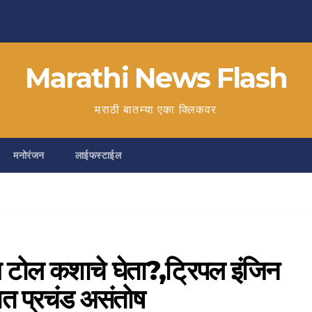
Marathi News Flash
मराठी बातम्या एका क्लिकवर
मनोरंजन
लाईफस्टाईल
मग टोल कशाचे घेता?,ट्रिपल इंजिन
 प्रचंड असंतोष