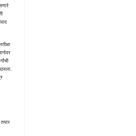
सणारे
नी
ंवाद
तीक्षा
र्गावर
गांची
 उठवला.
्र
र तयार