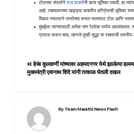
टोलच्या संदर्भाने
राज ठाकरें
नी काय भूमिका घ्यावी, हा त्या
आहे. रस्त्यावरच्या खड्ड्या बाबतीत काँग्रेसची भूमिका स्
मिळत नसल्याने जनतेच्या मनात भरमसाठ टोल आणि भरमसाठ
मुंबईला जाण्यासाठी अनेक जण रेल्वेचा पर्याय अवलंबतात. स
प्रवास करून बघा, म्हणजे तुम्ही सुद्धा या रस्त्याची दयनीय अ
Post
हेरंब कुलकर्णी यांच्यावर अहमदनगर येथे झालेल्या हल्ल्
मुख्यमंत्री एकनाथ शिंदे यांनी तत्काळ घेतली दखल
navigation
By
Team Marathi News Flash