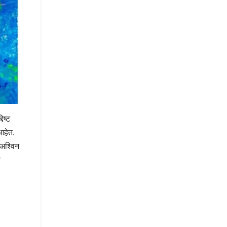
िष्ट
आहेत.
 अश्विन
ा