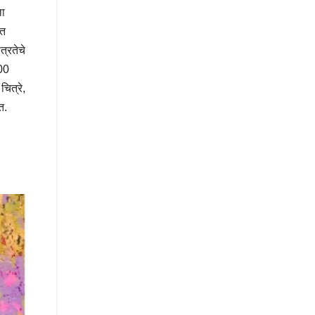
ला
बत
त्रतेचे
300
चित्रे,
त.