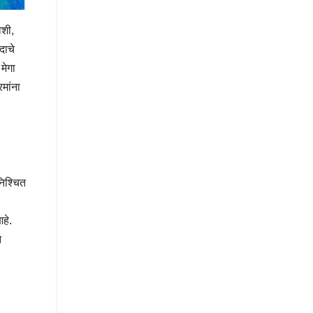
वशी,
दाचे
मेगा
मांना
निश्चित
हे.
न