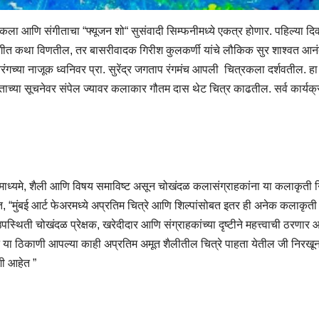
े कला आणि संगीताचा “फ्यूजन शो“ सुसंवादी सिम्फनीमध्ये एकत्र होणार. पहिल्या दि
रंगीत कथा विणतील, तर बासरीवादक गिरीश कुलकर्णी यांचे लौकिक सुर शाश्वत आनं
रंगच्या नाजूक ध्वनिवर प्रा. सुरेंद्र जगताप रंगमंच आपली चित्रकला दर्शवतील. हा 
ाच्या सूचनेवर संपेल ज्यावर कलाकार गौतम दास थेट चित्र काढतील. सर्व कार्यक्र
कारची माध्यमे, शैली आणि विषय समाविष्ट असून चोखंदळ कलासंग्राहकांना या कलाकृती 
, “मुंबई आर्ट फेअरमध्ये अप्रतिम चित्रे आणि शिल्पांसोबत इतर ही अनेक कलाकृती
ती चोखंदळ प्रेक्षक, खरेदीदार आणि संग्राहकांच्या दृष्टीने महत्त्वाची ठरणार आ
ून या ठिकाणी आपल्या काही अप्रतिम अमूत शैलीतील चित्रे पाहता येतील जी निरखू
शी आहेत ”