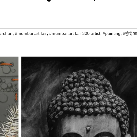
,
,
,
,
arshan
#mumbai art fair
#mumbai art fair 300 artist
#painting
#मुंबई आर